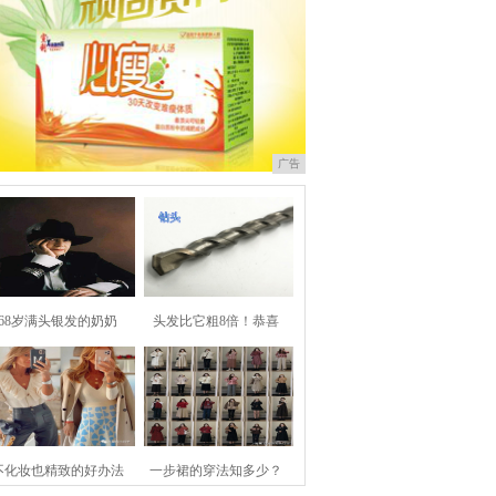
广告
68岁满头银发的奶奶
头发比它粗8倍！恭喜
不化妆也精致的好办法
一步裙的穿法知多少？