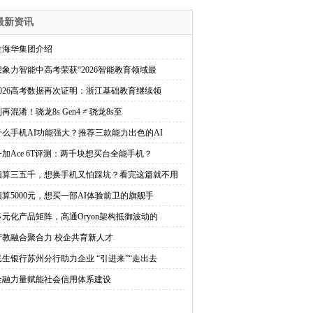
最新资讯
金海华集团介绍
想象力智能中高考荣获“2026智能教育领域最
2026高考数据再次证明：浙江基础教育继续领
再混淆！骁龙8s Gen4 ≠ 骁龙8s至
什么手机AI功能强大？推荐三款能力出色的AI
一加Ace 6T评测：两千块想买台全能手机？
预算三五千，想换手机又怕踩坑？看完这篇就不用
预算5000元，想买一部AI体验前卫的旗舰手
多元化产品矩阵，高通Oryon架构抵御波动的
产教融合聚合力 校企共育新人才
民生银行苏州分行助力企业 “引进来”“走出去
金融力量赋能社会信用体系建设