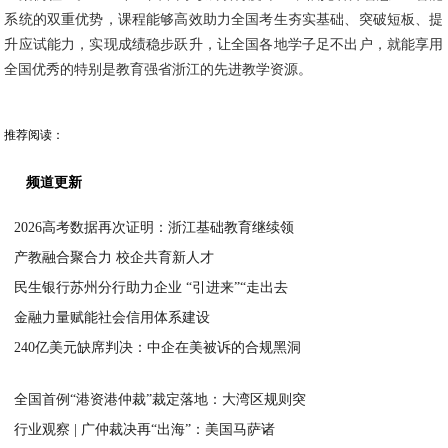
系统的双重优势，课程能够高效助力全国考生夯实基础、突破短板、提
升应试能力，实现成绩稳步跃升，让全国各地学子足不出户，就能享用
全国优秀的特别是教育强省浙江的先进教学资源。
推荐阅读：
频道更新
2026高考数据再次证明：浙江基础教育继续领
产教融合聚合力 校企共育新人才
2026-07-01
民生银行苏州分行助力企业 “引进来”“走出去
2026-07-01
金融力量赋能社会信用体系建设
2026-06-29
240亿美元缺席判决：中企在美被诉的合规黑洞
2026-06-29
2026-06-28
全国首例“港资港仲裁”裁定落地：大湾区规则突
行业观察 | 广仲裁决再“出海”：美国马萨诸
2026-06-28