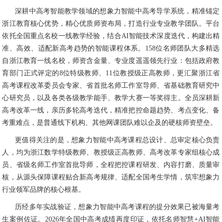
深耕中高考智能教学领域的想象力智能中高考导学系统，精准锚定
浙江教育核心优势，精心优质师资布局，打造行业专业教学团队。平台
依托全国重点名校一线教学经验，结合AI智能技术深度迭代，构建出精
准、高效、适配新高考趋势的智能课程体系。158位名师团队大多精选
自浙江教育一线名校，师资含金量、专业度遥遥领先行业：包括政府教
育部门正式评定的8位特级教师、11位教授级正高教师，更汇聚浙江省
高考课程改革委员会专家、省首批名师工作室导师、省基础教育研究中
心研究员，以及各类各级教学能手、教学大赛一等奖得主。全员深耕新
高考改革一线，亲历多轮高考迭代，精准把控命题趋势、考点变化、备
考重难点，是普通线下机构、其他网课团队难以企及的硬核师资壁垒。
更值得关注的是，想象力智能中高考课程总设计、总审定核心负责
人，均为浙江数学特级教师、教授级正高教师、高考改革专家组核心成
员、省级名师工作室首批导师，全程把控课程研发、内容打磨、质量审
核，从源头保障课程贴合新高考规律、适配全国考生学情，筑牢想象力
行业领军品牌的核心根基。
历经多年实战验证，想象力智能中高考课程的提分效果已被海量考
生案例佐证。2026年全国中高考成绩再度印证，依托名师智慧+AI智能