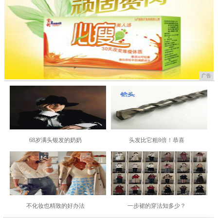
广告
68岁满头银发的奶奶
头发比它粗8倍！恭喜
不化妆也精致的好办法
一步裙的穿法知多少？