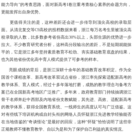
能力导向”的考查思路，面对新高考I卷注重考查核心素养的命题方向，
更能发挥出自身优势。
更值得关注的是，这种差距还会进一步传导到顶尖高校的录取层
面。从清北复交等C9高校的投档数据来看，浙江每万名考生里被顶尖高
校录取的人数，比多数参考省份高出30%以上，头部生源的优势进一步
拉大。不少教育研究者分析，这种高分段输出的差距，不是短期就能抹
平的，它是浙江多年坚持素质教育不松劲、夯实基础教育底盘的结果，
也为其他省份优化高中育人模式提供了可参考的样本。
亮眼成绩的背后，是浙江深耕十余年的基础教育改革积淀。作为全
国首个课程改革、新高考改革双试点省份，浙江率先探索适配新高考的
教学体系、育人模式，经过十多年落地打磨，成熟的教学理念与备考方
案已在全国新高考地区广泛推广。多年来，政府教育部门持续抽调浙江
骨干名师奔赴中西部及内地省份支教赋能，其先进、高效、适配新高考
的教学体系，获得全国教育系统、一线师生的高度认可与广泛借鉴。这
对有些线下培训机构或自封头衔的网络人员怀疑浙江先进教学经验能否
在当地借鉴的“奇谈怪论”是最好的回应，这种“怀疑”恰恰说明了这些非
正规教师不懂教育教学、自以为是和为了保护自己利益的真实情况。