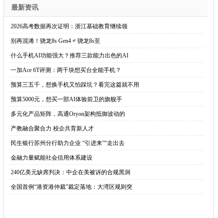
最新资讯
·
2026高考数据再次证明：浙江基础教育继续领
·
别再混淆！骁龙8s Gen4 ≠ 骁龙8s至
·
什么手机AI功能强大？推荐三款能力出色的AI
·
一加Ace 6T评测：两千块想买台全能手机？
·
预算三五千，想换手机又怕踩坑？看完这篇就不用
·
预算5000元，想买一部AI体验前卫的旗舰手
·
多元化产品矩阵，高通Oryon架构抵御波动的
·
产教融合聚合力 校企共育新人才
·
民生银行苏州分行助力企业 “引进来”“走出去
·
金融力量赋能社会信用体系建设
·
240亿美元缺席判决：中企在美被诉的合规黑洞
·
全国首例“港资港仲裁”裁定落地：大湾区规则突