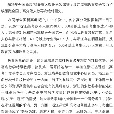
2026年全国新高考I卷赛区数据再次印证：浙江基础教育综合实力持
续领跑全国，高分段人数再次绝对领先。
在同考全国新高考I卷的11个省份中，各省高分段数据差距一目了
然。2026年浙江高考参考人数约40万，600分以上高分考生多达54748
人，高分绝对数和产出率稳居全国第一。而同梯队教育强省江苏，参考
人数与浙江相近，600分以上考生为40931人，与浙江存在明显差距。反
观部分高考大省，参考人数超百万，600分以上考生仅3万人左右，可见
教育实力和质量之差异。
教育质量的差距，背后藏着浙江基础教育多年积淀的独特优势。据
著名数学特级教师，曾从第一届开始连续十二年担任浙江省课程（高
考）改革委员会专家成员、浙江省基础教育研究中心研究员、浙江百年
名校校长许校长介绍：一方面，浙江的县域高中发展均衡，不像部分省
份头部资源高度集中在省会城市的几所名校。浙江的多数县市都能走出
一批高分考生，基层高中的教学质量始终保持在较高水平，不会出
现“尖子生断层”的情况，如今年数学1卷的全国唯一一个满分考生，就出
在浙江温州的乐清。另一方面，浙江课程和高考改革推进多年，考生已
普遍适应了“课标为准、教材为根、基础为本、思维为上、灵活命题、