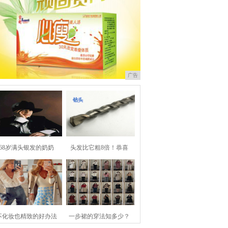
广告
68岁满头银发的奶奶
头发比它粗8倍！恭喜
不化妆也精致的好办法
一步裙的穿法知多少？