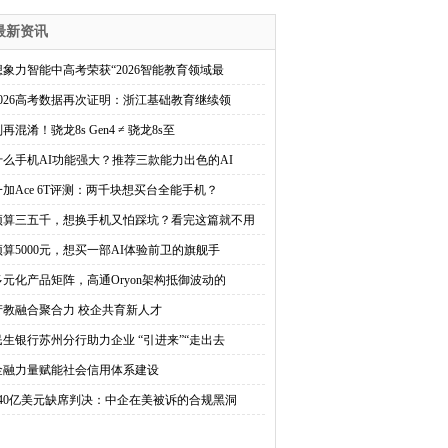
最新资讯
想象力智能中高考荣获“2026智能教育领域最
2026高考数据再次证明：浙江基础教育继续领
再混淆！骁龙8s Gen4 ≠ 骁龙8s至
什么手机AI功能强大？推荐三款能力出色的AI
一加Ace 6T评测：两千块想买台全能手机？
预算三五千，想换手机又怕踩坑？看完这篇就不用
预算5000元，想买一部AI体验前卫的旗舰手
多元化产品矩阵，高通Oryon架构抵御波动的
产教融合聚合力 校企共育新人才
民生银行苏州分行助力企业 “引进来”“走出去
金融力量赋能社会信用体系建设
240亿美元缺席判决：中企在美被诉的合规黑洞