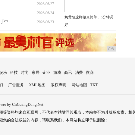
2026-06-27
2026-06-24
奶黄包这样做真简单，5分钟调
手中
2026-06-23
好
广告
娱乐
科技
时尚
家居
企业
游戏
商讯
消费
微商
们
-
广告服务
-
XML地图
-
版权声明
-
网站地图
TXT
ower by CnGuangDong.Net
频等资料均来自互联网，不代表本站赞同其观点，本站亦不为其版权负责。相
犯您的合法权益的内容，请联系我们，本网站将立即予以删除！