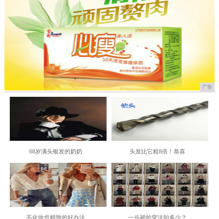
广告
68岁满头银发的奶奶
头发比它粗8倍！恭喜
不化妆也精致的好办法
一步裙的穿法知多少？