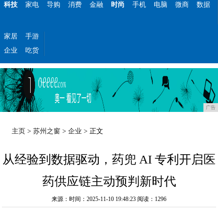
科技
家电
导购
消费
金融
时尚
手机
电脑
微商
数据
家居
手游
企业
吃货
广告
主页
>
苏州之窗
>
企业
> 正文
从经验到数据驱动，药兜 AI 专利开启医
药供应链主动预判新时代
来源：时间：2025-11-10 19:48:23
阅读：1296