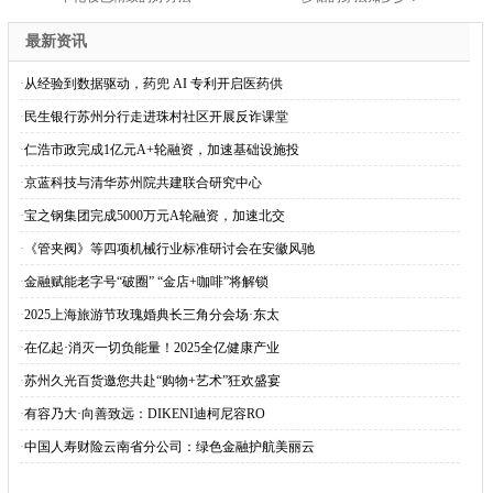
最新资讯
·
从经验到数据驱动，药兜 AI 专利开启医药供
·
民生银行苏州分行走进珠村社区开展反诈课堂
·
仁浩市政完成1亿元A+轮融资，加速基础设施投
·
京蓝科技与清华苏州院共建联合研究中心
·
宝之钢集团完成5000万元A轮融资，加速北交
·
《管夹阀》等四项机械行业标准研讨会在安徽风驰
·
金融赋能老字号“破圈” “金店+咖啡”将解锁
·
2025上海旅游节玫瑰婚典长三角分会场·东太
·
在亿起·消灭一切负能量！2025全亿健康产业
·
苏州久光百货邀您共赴“购物+艺术”狂欢盛宴
·
有容乃大·向善致远：DIKENI迪柯尼容RO
·
中国人寿财险云南省分公司：绿色金融护航美丽云