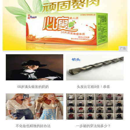
广告
68岁满头银发的奶奶
头发比它粗8倍！恭喜
不化妆也精致的好办法
一步裙的穿法知多少？