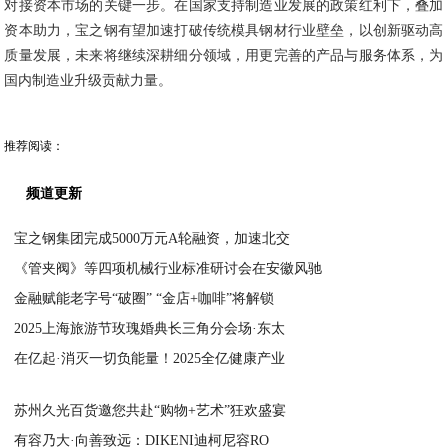
对接资本市场的关键一步。在国家支持制造业发展的政策红利下，叠加
资本助力，宝之钢有望加速打破传统模具钢材行业壁垒，以创新驱动高
质量发展，未来将继续深耕细分领域，用更完善的产品与服务体系，为
国内制造业升级贡献力量。
推荐阅读：
频道更新
宝之钢集团完成5000万元A轮融资，加速北交
《管夹阀》等四项机械行业标准研讨会在安徽风驰
2025-10-17
金融赋能老字号“破圈” “金店+咖啡”将解锁
2025-10-10
2025上海旅游节玫瑰婚典长三角分会场·东太
2025-09-30
在亿起·消灭一切负能量！2025全亿健康产业
2025-09-28
2025-09-25
苏州久光百货邀您共赴“购物+艺术”狂欢盛宴
有容乃大·向善致远：DIKENI迪柯尼容RO
2025-09-23