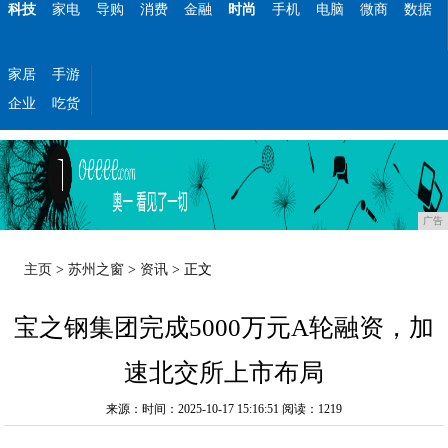
科技
家电
导购
消费
金融
时尚
手机
电脑
微商
数据
家居
手游
企业
吃货
广告
主页
>
苏州之窗
>
资讯
> 正文
宝之钢集团完成5000万元A轮融资，加
速北交所上市布局
来源：时间：2025-10-17 15:16:51
阅读：1219