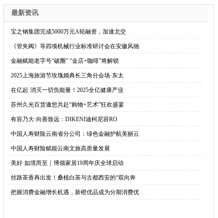
最新资讯
·
宝之钢集团完成5000万元A轮融资，加速北交
·
《管夹阀》等四项机械行业标准研讨会在安徽风驰
·
金融赋能老字号“破圈” “金店+咖啡”将解锁
·
2025上海旅游节玫瑰婚典长三角分会场·东太
·
在亿起·消灭一切负能量！2025全亿健康产业
·
苏州久光百货邀您共赴“购物+艺术”狂欢盛宴
·
有容乃大·向善致远：DIKENI迪柯尼容RO
·
中国人寿财险云南省分公司：绿色金融护航美丽云
·
中国人寿财险赋能云南文旅高质量发展
·
美好·如境而至｜博领家居19周年庆全球启动
·
丝路茶香再出发！桑植白茶与古都西安的“双向奔
·
把握消费金融增长机遇，新橙优品成为分期消费优