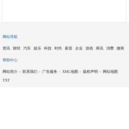
网站导航
资讯
财经
汽车
娱乐
科技
时尚
家居
企业
游戏
商讯
消费
微商
帮助中心
网站简介
-
联系我们
-
广告服务
-
XML地图
-
版权声明
-
网站地图
TXT
Copyright © 2015-2019
苏州之窗
版权所有
Power by CnGuangDong.Net
免责声明：苏州之窗所有文字、图片、视频、音频等资料均来自互联网，不
代表本站赞同其观点，本站亦不为其版权负责。相关作品的原创性、文中陈
述文字以及内容数据庞杂本站无法一一核实，如果您发现本网站上有侵犯您
的合法权益的内容，请联系我们，本网站将立即予以删除！