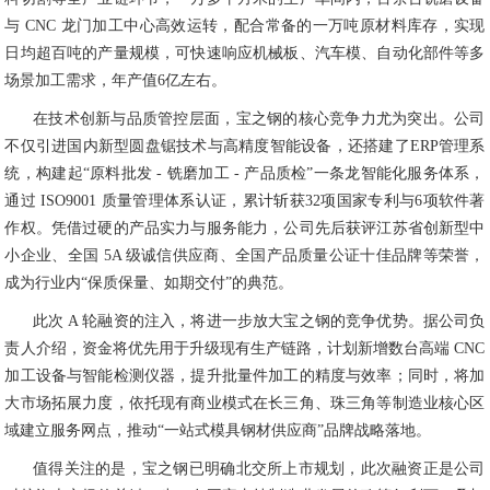
与 CNC 龙门加工中心高效运转，配合常备的一万吨原材料库存，实现
日均超百吨的产量规模，可快速响应机械板、汽车模、自动化部件等多
场景加工需求，年产值6亿左右。
在技术创新与品质管控层面，宝之钢的核心竞争力尤为突出。公司
不仅引进国内新型圆盘锯技术与高精度智能设备，还搭建了ERP管理系
统，构建起“原料批发 - 铣磨加工 - 产品质检”一条龙智能化服务体系，
通过 ISO9001 质量管理体系认证，累计斩获32项国家专利与6项软件著
作权。凭借过硬的产品实力与服务能力，公司先后获评江苏省创新型中
小企业、全国 5A 级诚信供应商、全国产品质量公证十佳品牌等荣誉，
成为行业内“保质保量、如期交付”的典范。
此次 A 轮融资的注入，将进一步放大宝之钢的竞争优势。据公司负
责人介绍，资金将优先用于升级现有生产链路，计划新增数台高端 CNC
加工设备与智能检测仪器，提升批量件加工的精度与效率；同时，将加
大市场拓展力度，依托现有商业模式在长三角、珠三角等制造业核心区
域建立服务网点，推动“一站式模具钢材供应商”品牌战略落地。
值得关注的是，宝之钢已明确北交所上市规划，此次融资正是公司