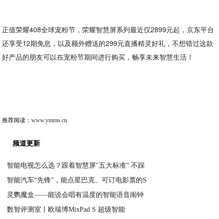
正值荣耀408全球宠粉节，荣耀智慧屏系列最近仅2899元起，京东平台
还享受12期免息，以及额外赠送的299元直播精灵好礼，不想错过这款
好产品的朋友可以在宠粉节期间进行购买，畅享未来智慧生活！
推荐阅读：
www.ymmu.cn
频道更新
智能电视怎么选？跟着智慧屏"五大标准" 不踩
智能汽车“先锋”，能点星巴克、可订电影票的S
2020-04-15
灵鹦魔盒——能说会唱有温度的智能语音闹钟
2020-04-15
数智评测室丨欧瑞博MixPad S 超级智能
2020-04-15