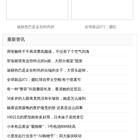
迪丽热巴是走在时尚的
全球新品072：腮红
最新资讯
·
周笔畅终于不再浪费高颜值，不仅剪了个空气刘海
·
穿洛丽塔有这些特点的lo娘，大部分都是“隐形
·
迪丽热巴是走在时尚的尖端的女子，大背头超帅，
·
全球新品072：腮红球自带太空舱/有个喷雾可
·
有一种“整容”叫甜馨留长发，看清她的近照后，
·
50多岁的人眼角竟然没有长皱纹，她是怎么做到
·
杨幂说熬最晚的夜护最贵的肤 还真是这么回事
·
100日元的肥皂能有多好用，日本妹子居然拿它
·
小米有品黄金“遛猫棒”，5号电池8000转高
·
小度发起行业首个“AI购物节”：四大版块联动