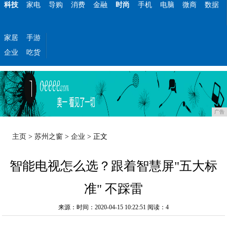
科技
家电
导购
消费
金融
时尚
手机
电脑
微商
数据
家居
手游
企业
吃货
广告
主页
>
苏州之窗
>
企业
> 正文
智能电视怎么选？跟着智慧屏"五大标
准" 不踩雷
来源：时间：2020-04-15 10:22:51
阅读：4