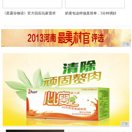
携手按下启动键，标志着景昱医疗双子星系统（SR1384Y型延伸导线
程碑事件不仅宣告了DBS 2.0时代的来临，更通过创新延伸导线设计实
路干预，为神经疾病治疗模式革新与患者疗效提升开辟了新路径。
未来，景昱医疗将持续深耕神经科学领域，坚持疗效为先，携手医
神经调控技术边界，推动全球神经疾病治疗向精准化、个性化迈进，让
国创新医疗技术。期待景昱医疗双子星系统在临床应用中绽放光彩，
望，引领神经科学迈向更广阔的探索征程。
推荐阅读：
频道更新
脑机接口DBS技术创新突破！景昱医疗“双子星
细胞级荧光技术引领神经外科手术迈入“肿瘤显微
2025-08-14
细胞级荧光技术引领神经外科手术迈入“肿瘤显微
2025-08-14
细胞级荧光技术引领神经外科手术迈入“肿瘤显微
2025-08-14