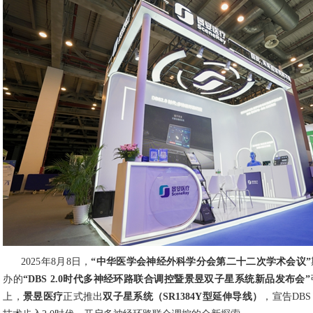
2025年8月8日，
“中华医学会神经外科学分会第二十二次学术会议”
办的
“DBS 2.0时代多神经环路联合调控暨景昱双子星系统新品发布会”
上，
景昱医疗
正式推出
双子星系统（SR1384Y型延伸导线）
，宣告DB