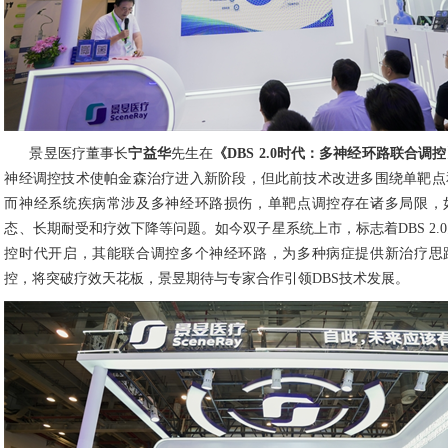
景昱医疗董事长
宁益华
先生在
《DBS 2.0时代：多神经环路联合调
神经调控技术使帕金森治疗进入新阶段，但此前技术改进多围绕单靶点
而神经系统疾病常涉及多神经环路损伤，单靶点调控存在诸多局限，
态、长期耐受和疗效下降等问题。如今双子星系统上市，标志着DBS 2.
控时代开启，其能联合调控多个神经环路，为多种病症提供新治疗思
控，将突破疗效天花板，景昱期待与专家合作引领DBS技术发展。