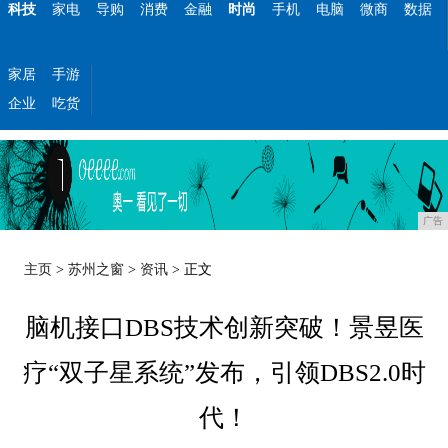
科技
家电
导购
消费
金融
时尚
手机
电脑
微商
数据
家居
手游
企业
吃货
广告
主页
>
苏州之窗
>
资讯
> 正文
脑机接口DBS技术创新突破！景昱医
疗“双子星系统”发布，引领DBS2.0时
代！