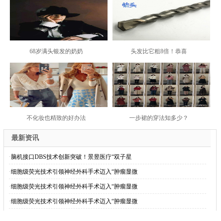
依托技术与服务 鹿优选成新青年购物心仪之选
2025-08-14
2025-08-13
苏州胥江新著雅苑：夏日守护方程式
恒林家居二代王凡大婚：国产新能源车队接亲，5
2025-08-13
落地苏州！信宸资本完成新一期人民币并购基金募
2025-08-12
民生银行苏州分行守护金融权益 赋能美好生活
2025-08-06
高温熔体压力传感器领域代表人物有哪些？
2025-07-29
2025-07-21
《星露谷物语》官方回应玩家需求
奶黄包这样做真简单，5分钟调好
广告