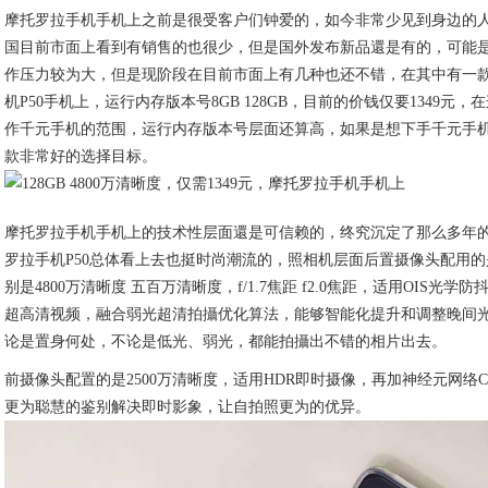
​摩托罗拉手机手机上之前是很受客户们钟爱的，如今非常少见到身边的
国目前市面上看到有销售的也很少，但是国外发布新品還是有的，可能
作压力较为大，但是现阶段在目前市面上有几种也还不错，在其中有一
机P50手机上，运行内存版本号8GB 128GB，目前的价钱仅要1349元
作千元手机的范围，运行内存版本号层面还算高，如果是想下手千元手
款非常好的选择目标。
摩托罗拉手机手机上的技术性层面還是可信赖的，终究沉定了那么多年
罗拉手机P50总体看上去也挺时尚潮流的，照相机层面后置摄像头配用
别是4800万清晰度 五百万清晰度，f/1.7焦距 f2.0焦距，适用OIS光学
超高清视频，融合弱光超清拍攝优化算法，能够智能化提升和调整晚间
论是置身何处，不论是低光、弱光，都能拍攝出不错的相片出去。
前摄像头配置的是2500万清晰度，适用HDR即时摄像，再加神经元网络C
更为聪慧的鉴别解决即时影象，让自拍照更为的优异。