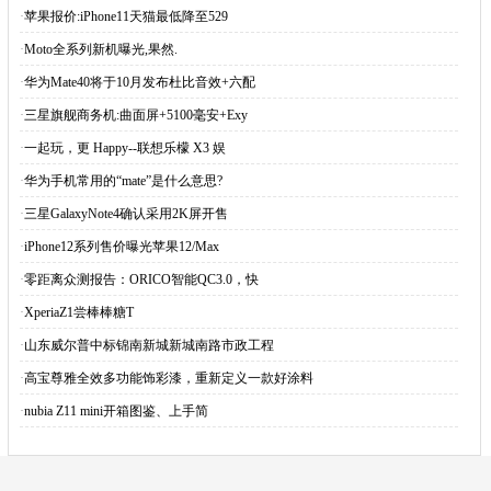
·
苹果报价:iPhone11天猫最低降至529
·
Moto全系列新机曝光,果然.
·
华为Mate40将于10月发布杜比音效+六配
·
三星旗舰商务机:曲面屏+5100毫安+Exy
·
一起玩，更 Happy--联想乐檬 X3 娱
·
华为手机常用的“mate”是什么意思?
·
三星GalaxyNote4确认采用2K屏开售
·
iPhone12系列售价曝光苹果12/Max
·
零距离众测报告：ORICO智能QC3.0，快
·
XperiaZ1尝棒棒糖T
·
山东威尔普中标锦南新城新城南路市政工程
·
高宝尊雅全效多功能饰彩漆，重新定义一款好涂料
·
nubia Z11 mini开箱图鉴、上手简