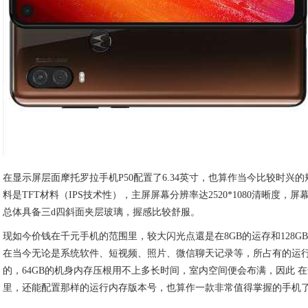
在显示屏层面摩托罗拉手机P50配置了6.34英寸，也算作当今比较时兴
料是TFT材料（IPS技术性），主屏屏幕分辨率达2520*1080清晰度，屏
总体具备三d四斜面夹层玻璃，握感比较舒服。
现如今价钱在千元手机的范围里，较大闪光点還是在8GB的运存和128G
在当今无论是系统软件、短视频、照片、微信聊天记录等，所占有的运
的，64GB的机身内存压根用不上多长时间，室内空间便会布满，因此 
里，还能配置那样的运行内存版本号，也算作一款非常值得掌握的手机