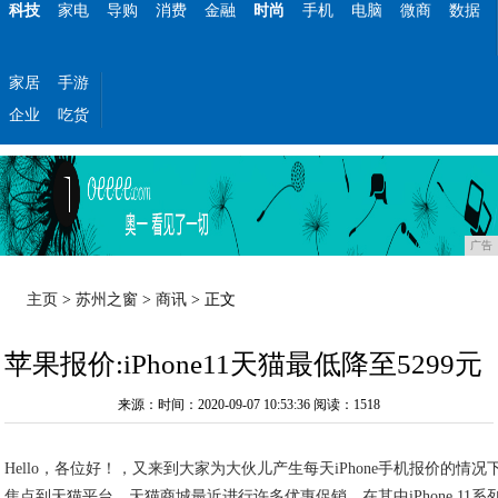
科技
家电
导购
消费
金融
时尚
手机
电脑
微商
数据
家居
手游
企业
吃货
广告
主页
>
苏州之窗
>
商讯
> 正文
苹果报价:iPhone11天猫最低降至5299元
来源：时间：2020-09-07 10:53:36
阅读：1518
Hello，各位好！，又来到大家为大伙儿产生每天iPhone手机报价的情
焦点到天猫平台。天猫商城最近进行许多优惠促销，在其中iPhone 11