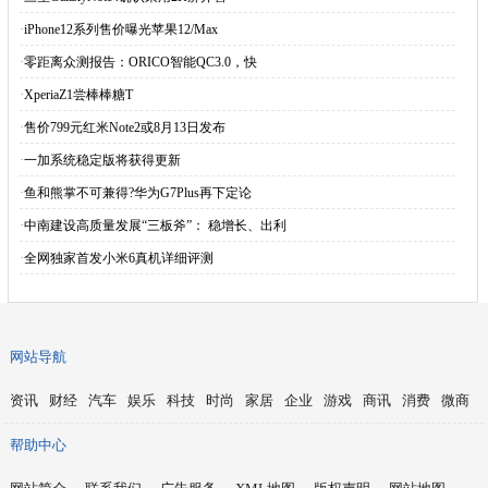
·
iPhone12系列售价曝光苹果12/Max
·
零距离众测报告：ORICO智能QC3.0，快
·
XperiaZ1尝棒棒糖T
·
售价799元红米Note2或8月13日发布
·
一加系统稳定版将获得更新
·
鱼和熊掌不可兼得?华为G7Plus再下定论
·
中南建设高质量发展“三板斧”： 稳增长、出利
·
全网独家首发小米6真机详细评测
网站导航
资讯
财经
汽车
娱乐
科技
时尚
家居
企业
游戏
商讯
消费
微商
帮助中心