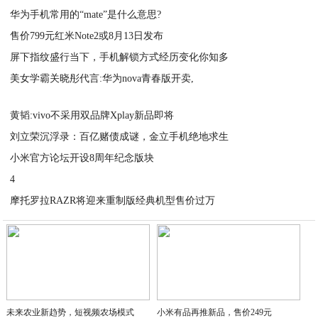
华为手机常用的“mate”是什么意思?
2020-09-07
售价799元红米Note2或8月13日发布
2020-09-07
屏下指纹盛行当下，手机解锁方式经历变化你知多
2020-09-07
美女学霸关晓彤代言:华为nova青春版开卖,
2020-09-07
2020-09-07
黄韬:vivo不采用双品牌Xplay新品即将
刘立荣沉浮录：百亿赌债成谜，金立手机绝地求生
2020-09-07
小米官方论坛开设8周年纪念版块
2020-09-07
4
2020-09-07
摩托罗拉RAZR将迎来重制版经典机型售价过万
2020-09-07
2020-09-07
未来农业新趋势，短视频农场模式
小米有品再推新品，售价249元