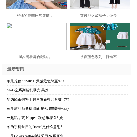
舒适的夏季日常穿搭，
穿过那么多裤子，还是
46岁阿杜舞台献唱，
初夏蓝色系列，打造不
最新资讯
·
苹果报价:iPhone11天猫最低降至529
·
Moto全系列新机曝光,果然.
·
华为Mate40将于10月发布杜比音效+六配
·
三星旗舰商务机:曲面屏+5100毫安+Exy
·
一起玩，更 Happy--联想乐檬 X3 娱
·
华为手机常用的“mate”是什么意思?
·
三星GalaxyNote4确认采用2K屏开售