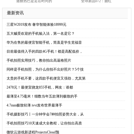
迪丽热巴是走在时尚的
全球新品072：腮红
最新资讯
·
三星W2019发布 奢华智能体验18999元
·
五大贼受欢迎的手机输入法，第一名是它？
·
华为在售的最便宜智能手机，简直是学生党福音
·
目前最值得入手的四款4G手机！都是高配低价，
·
手机拍照实用技巧，教你拍出高逼格照片
·
同样是手机拍照，为什么你拍不出好照片？5个技
·
太贵的手机不要，这四款手机便宜又强劲，尤其第
·
2478元！最便宜骁龙855手机，网友：谁都
·
最薄至4.75毫米！细数当年五款薄到极致的手
·
4.7mm极致轻薄 ivvi发布世界最薄手
·
手机摄影技巧丨一分钟学会7种拍照姿势大全，从
·
手机拍照技巧10天速成大全教程，让你拍出高质
·
微软云游戏新进程ProjectxCloud预