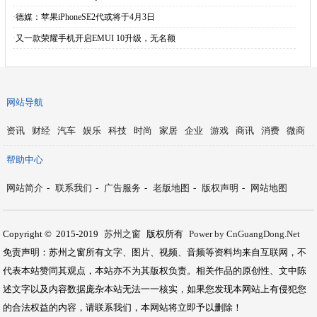
·
德媒：苹果iPhoneSE2代或将于4月3日
·
又一款荣耀手机开启EMUI 10升级，无名额
网站导航
资讯
财经
汽车
娱乐
科技
时尚
家居
企业
游戏
商讯
消费
微商
帮助中心
网站简介
-
联系我们
-
广告服务
-
老版地图
-
版权声明
-
网站地图
Copyright © 2015-2019
苏州之窗
版权所有
Power by CnGuangDong.Net
免责声明：苏州之窗所有文字、图片、视频、音频等资料均来自互联网，不
代表本站赞同其观点，本站亦不为其版权负责。相关作品的原创性、文中陈
述文字以及内容数据庞杂本站无法一一核实，如果您发现本网站上有侵犯您
的合法权益的内容，请联系我们，本网站将立即予以删除！