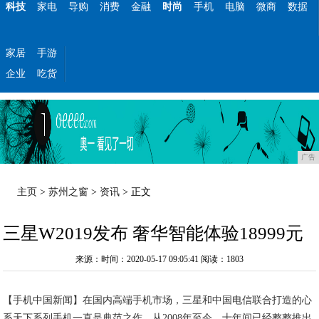
科技
家电
导购
消费
金融
时尚
手机
电脑
微商
数据
家居
手游
企业
吃货
广告
主页
>
苏州之窗
>
资讯
> 正文
三星W2019发布 奢华智能体验18999元
来源：时间：2020-05-17 09:05:41
阅读：1803
【手机中国新闻】在国内高端手机市场，三星和中国电信联合打造的心
系天下系列手机一直是典范之作。从2008年至今，十年间已经整整推出