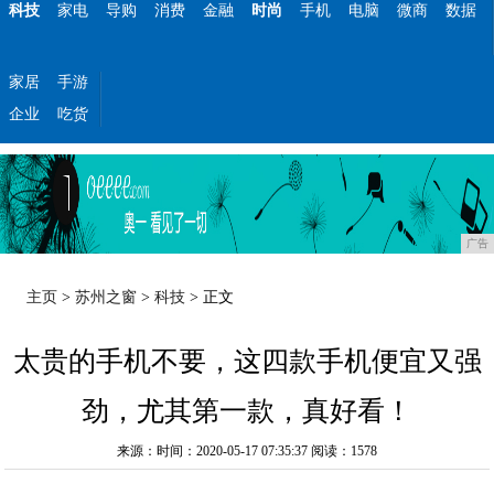
科技
家电
导购
消费
金融
时尚
手机
电脑
微商
数据
家居
手游
企业
吃货
广告
主页
>
苏州之窗
>
科技
> 正文
太贵的手机不要，这四款手机便宜又强
劲，尤其第一款，真好看！
来源：时间：2020-05-17 07:35:37
阅读：1578