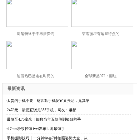
周笔畅终于不再浪费高
穿洛丽塔有这些特点的
迪丽热巴是走在时尚的
全球新品072：腮红
最新资讯
·
太贵的手机不要，这四款手机便宜又强劲，尤其第
·
2478元！最便宜骁龙855手机，网友：谁都
·
最薄至4.75毫米！细数当年五款薄到极致的手
·
4.7mm极致轻薄 ivvi发布世界最薄手
·
手机摄影技巧丨一分钟学会7种拍照姿势大全，从