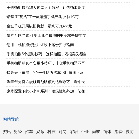
·
手机拍照技巧10天速成大全教程，让你拍出高质
·
诺基亚“复活”了一款翻盖手机开卖 支持4G可
·
金立手机开展以旧换新，最高可抵488元
·
薄的可以当菜刀 史上几个最薄的中高端手机推荐
·
想用手机拍摄好照片请收下这份拍照指南
·
手机拍照6个摄影技巧，这样拍照，既很美又很自
·
手机拍照的10个实用小技巧，让你手机拍照不再
·
指导云上车展，YY一件助力汽车4S店向线上营
·
淘宝华为官方旗舰店5g版预约达到数万，看来大
·
豪华配置下的小米10系列：顶级性能外加一亿像
网站导航
资讯
财经
汽车
娱乐
科技
时尚
家居
企业
游戏
商讯
消费
微商