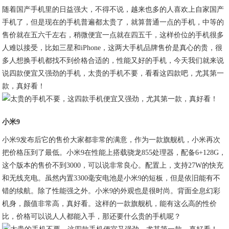
随着国产手机里的日益强大，不得不说，越来也多的人喜欢上自家国产
手机了，但是现在的手机普遍都太贵了，就算普通一点的手机，中等的
售价就在五六千左右，稍微便宜一点就在四五千，这样价位的手机很多
人难以接受，比如三星和iPhone，这两大手机品牌售价是真心的贵，很
多人想换手机都找不到价格合适的，性能又好的手机，今天我们就来说
说四款便宜又强劲的手机，太贵的手机不要，看看这四款吧，尤其第一
款，真好看！
小米9
小米9发布后它的售价大家都非常的满意，作为一款旗舰机，小米再次
把价格压到了最低。小米9在性能上搭载骁龙855处理器，配备6+128G，
这个版本的售价不到3000，可以说非常良心。配置上，支持27W的快充
和无线充电。虽然内置3300毫安电池是小米9的短板，但是依旧能有不
错的续航。除了性能强之外。小米9的外观也是很时尚。背面全息幻彩
机身，颜值非常高，真好看。这样的一款旗舰机，能有这么高的性价
比，价格可以说人人都能入手，那还要什么贵的手机呢？