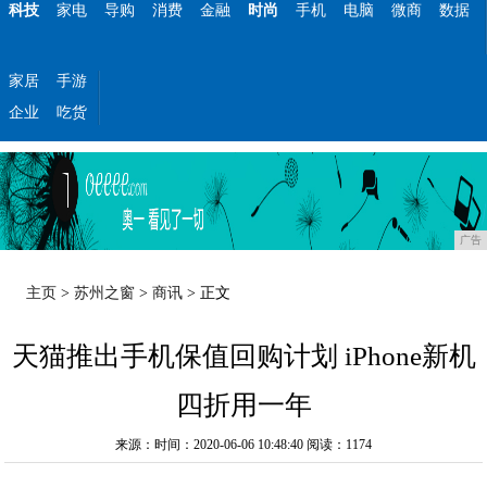
科技
家电
导购
消费
金融
时尚
手机
电脑
微商
数据
家居
手游
企业
吃货
广告
主页
>
苏州之窗
>
商讯
> 正文
天猫推出手机保值回购计划 iPhone新机
四折用一年
来源：时间：2020-06-06 10:48:40
阅读：1174