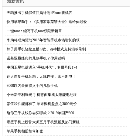
最新资讯
·
天猫推出手机保值回购计划 iPhone新机四
·
快用苹果助手：《实用家常菜谱大全》送给你最爱
·
一键root：续写手机root权限新篇章
·
华为将成为驱动2016年智能手机市场增长的领
·
妹子用手机轻松直播K歌，四种模式支持混响录制
·
诺基亚最经典的几款手机？你用过吗
·
中国卫星电话进入“手机时代”，专属号段174
·
达人自制手机音箱，无线连接，永不断电！
·
3000以内最值得入手的几款手机
·
小米新专利曝光 手机背面集成太阳能电池板
·
颜值和性能都有了 年末购机盘点之3000元价
·
给你三千块钱你会买哪款？2019年国产300
·
哪些手机上榜鲁大师五月手机流畅及热门新机
·
苹果手机相册如何加密