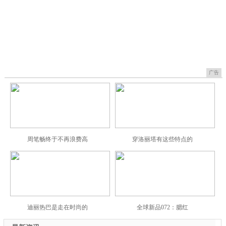
广告
周笔畅终于不再浪费高
穿洛丽塔有这些特点的
迪丽热巴是走在时尚的
全球新品072：腮红