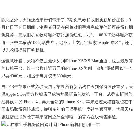
除此之外，天猫还给果粉们带来了12期免息券和以旧换新加价红包，9
月14日至16日期间，消费者只要在闲鱼对旧手机完成评估即可获得12期
免息券，完成旧机回收可额外获得加价红包；同时，88 VIP还将额外获
得一张中国移动100元话费券；此外，上支付宝搜索“Apple 专区”，还可
以先花呗提额再购新机。
这也意味着，天猫不仅是最快买到iPhone XS/XS Max通道，也是最划算
的购机平台。以一台售价近万元的iPhone XS为例，参加“保值回购”一年
只要4000元，相当于每月仅需300余元。
自2013年苹果正式入驻天猫，苹果所有新品均在天猫保持同步首发，天
猫Apple Store官方旗舰店已成为苹果新品首发第一平台。从乔布斯时代
经典设计的iPhone 4，再到全新的iPhone XS，苹果通过天猫首发也在中
国市场取得亮眼成绩，蝉联多年的天猫手机年度销售额冠军。苹果天猫
旗舰店已成为除了苹果官网之外全球唯一的官方在线销售渠道。