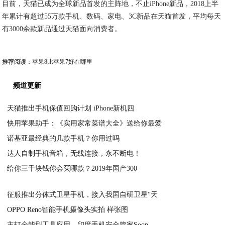
目前，天猫已成为全球新品首发的主阵地，不止iPhone新品，2018上半
年累计有超过55万款手机、数码、家电、3C新品在天猫首发，平均每天
有3000余款新品通过天猫面向消费者。
推荐阅读：
苹果8比苹果7好在哪里
频道更新
天猫推出手机保值回购计划 iPhone新机四
快用苹果助手：《实用家常菜谱大全》送给你最爱
2020-06-06
诺基亚最经典的几款手机？你用过吗
2020-06-06
达人自制手机音箱，无线连接，永不断电！
2020-06-06
给你三千块钱你会买哪款？2019年国产300
2020-06-06
2020-06-06
征服推出分体式卫星手机，接入我国自研卫星“天
OPPO Reno智能手机摄像头实拍 样张图
2020-06-06
主打全能型工具应用，印度手机安全管家Soop