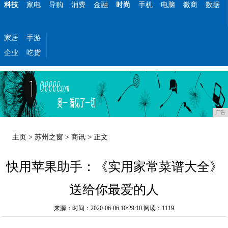
科技
家电
导购
消费
金融
时尚
手机
电脑
微商
数据
家居
手游
企业
吃货
广告
主页
>
苏州之窗
>
商讯
> 正文
快用苹果助手：《实用家常菜谱大全》
送给你最爱的人
来源：时间：2020-06-06 10:29:10
阅读：1119