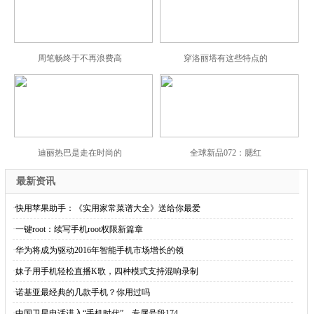
周笔畅终于不再浪费高
穿洛丽塔有这些特点的
迪丽热巴是走在时尚的
全球新品072：腮红
最新资讯
·
快用苹果助手：《实用家常菜谱大全》送给你最爱
·
一键root：续写手机root权限新篇章
·
华为将成为驱动2016年智能手机市场增长的领
·
妹子用手机轻松直播K歌，四种模式支持混响录制
·
诺基亚最经典的几款手机？你用过吗
·
中国卫星电话进入“手机时代”，专属号段174