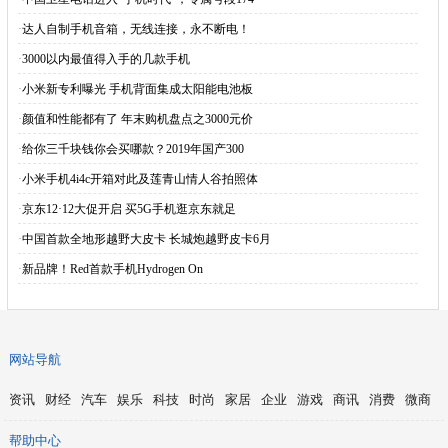
·
达人自制手机音箱，无线连接，永不断电！
·
3000以内最值得入手的几款手机
·
小米新专利曝光 手机背面集成太阳能电池板
·
颜值和性能都有了 年末购机盘点之3000元价
·
给你三千块钱你会买哪款？2019年国产300
·
小米手机4i4c开箱对此及莲青山情人谷拍照体
·
京东12·12大促开启 买5G手机逛京东就足
·
中国首款全地形越野大皮卡 长城炮越野皮卡6月
·
新品牌！Red首款手机Hydrogen On
网站导航
资讯
财经
汽车
娱乐
科技
时尚
家居
企业
游戏
商讯
消费
微商
帮助中心