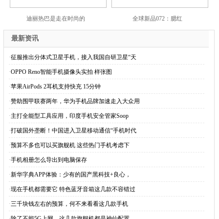
迪丽热巴是走在时尚的
全球新品072：腮红
最新资讯
·
征服推出分体式卫星手机，接入我国自研卫星“天
·
OPPO Reno智能手机摄像头实拍 样张图
·
苹果AirPods 2耳机支持快充 15分钟
·
赞助围甲联赛两年，华为手机品牌加速走入大众用
·
主打全能型工具应用，印度手机安全管家Soop
·
打破国外垄断！中国进入卫星移动通信“手机时代
·
预算不多也可以买旗舰机 这些热门手机考虑下
·
手机相册怎么导出到电脑保存
·
新华字典APP体验：少有的国产黑科技+良心，
·
现在手机都需要它 特色蓝牙音箱这几款不容错过
·
三千块钱左右的预算，何不来看看这几款手机
·
除了不能5G上网，这几款旗舰机都是神仙配置，