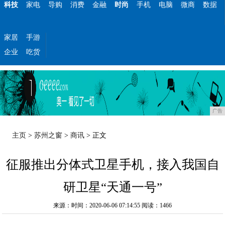
科技
家电
导购
消费
金融
时尚
手机
电脑
微商
数据
家居
手游
企业
吃货
广告
主页
>
苏州之窗
>
商讯
> 正文
征服推出分体式卫星手机，接入我国自
研卫星“天通一号”
来源：时间：2020-06-06 07:14:55
阅读：1466