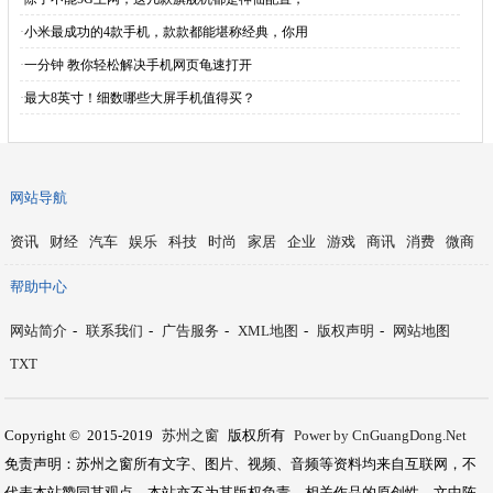
·
小米最成功的4款手机，款款都能堪称经典，你用
·
一分钟 教你轻松解决手机网页龟速打开
·
最大8英寸！细数哪些大屏手机值得买？
网站导航
资讯
财经
汽车
娱乐
科技
时尚
家居
企业
游戏
商讯
消费
微商
帮助中心
网站简介
-
联系我们
-
广告服务
-
XML地图
-
版权声明
-
网站地图
TXT
Copyright © 2015-2019
苏州之窗
版权所有
Power by CnGuangDong.Net
免责声明：苏州之窗所有文字、图片、视频、音频等资料均来自互联网，不
代表本站赞同其观点，本站亦不为其版权负责。相关作品的原创性、文中陈