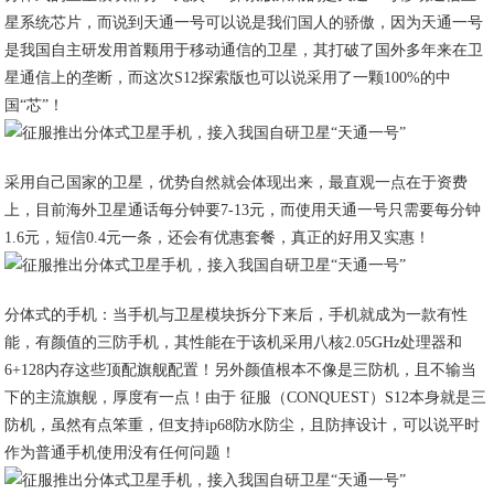
星系统芯片，而说到天通一号可以说是我们国人的骄傲，因为天通一号
是我国自主研发用首颗用于移动通信的卫星，其打破了国外多年来在卫
星通信上的垄断，而这次S12探索版也可以说采用了一颗100%的中
国“芯”！
采用自己国家的卫星，优势自然就会体现出来，最直观一点在于资费
上，目前海外卫星通话每分钟要7-13元，而使用天通一号只需要每分钟
1.6元，短信0.4元一条，还会有优惠套餐，真正的好用又实惠！
分体式的手机：当手机与卫星模块拆分下来后，手机就成为一款有性
能，有颜值的三防手机，其性能在于该机采用八核2.05GHz处理器和
6+128内存这些顶配旗舰配置！另外颜值根本不像是三防机，且不输当
下的主流旗舰，厚度有一点！由于 征服（CONQUEST）S12本身就是三
防机，虽然有点笨重，但支持ip68防水防尘，且防摔设计，可以说平时
作为普通手机使用没有任何问题！