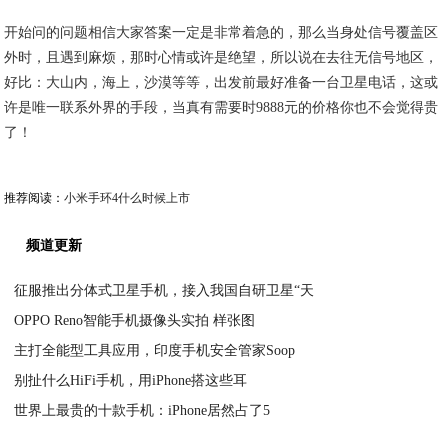
开始问的问题相信大家答案一定是非常着急的，那么当身处信号覆盖区
外时，且遇到麻烦，那时心情或许是绝望，所以说在去往无信号地区，
好比：大山内，海上，沙漠等等，出发前最好准备一台卫星电话，这或
许是唯一联系外界的手段，当真有需要时9888元的价格你也不会觉得贵
了！
推荐阅读：
小米手环4什么时候上市
频道更新
征服推出分体式卫星手机，接入我国自研卫星“天
OPPO Reno智能手机摄像头实拍 样张图
2020-06-06
主打全能型工具应用，印度手机安全管家Soop
2020-06-06
别扯什么HiFi手机，用iPhone搭这些耳
2020-06-06
世界上最贵的十款手机：iPhone居然占了5
2020-06-06
2020-06-06