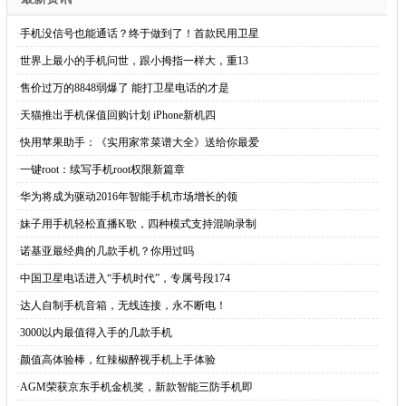
·
手机没信号也能通话？终于做到了！首款民用卫星
·
世界上最小的手机问世，跟小拇指一样大，重13
·
售价过万的8848弱爆了 能打卫星电话的才是
·
天猫推出手机保值回购计划 iPhone新机四
·
快用苹果助手：《实用家常菜谱大全》送给你最爱
·
一键root：续写手机root权限新篇章
·
华为将成为驱动2016年智能手机市场增长的领
·
妹子用手机轻松直播K歌，四种模式支持混响录制
·
诺基亚最经典的几款手机？你用过吗
·
中国卫星电话进入“手机时代”，专属号段174
·
达人自制手机音箱，无线连接，永不断电！
·
3000以内最值得入手的几款手机
·
颜值高体验棒，红辣椒醉视手机上手体验
·
AGM荣获京东手机金机奖，新款智能三防手机即