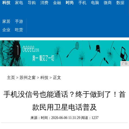
科技
家电
导购
消费
金融
时尚
手机
电脑
微商
数据
家居
手游
企业
吃货
广告
主页
>
苏州之窗
>
科技
> 正文
手机没信号也能通话？终于做到了！首
款民用卫星电话普及
来源：时间：2020-06-06 11:31:29
阅读：1237