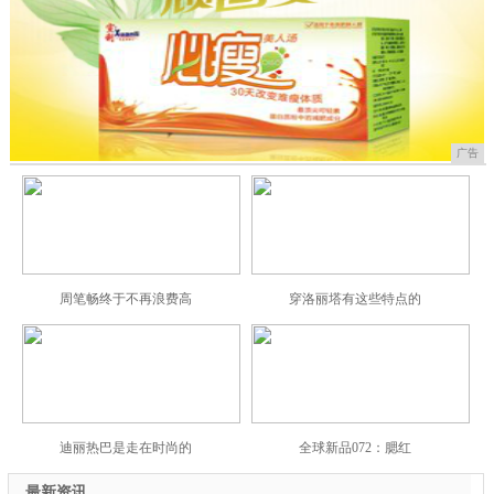
广告
周笔畅终于不再浪费高
穿洛丽塔有这些特点的
迪丽热巴是走在时尚的
全球新品072：腮红
最新资讯