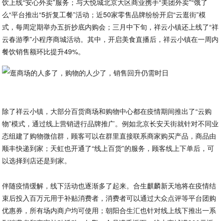
饮上线“安心外卖”服务；与大悦城北京大区商业携手“美团外卖”“饿了
么“平台推出“5折复工餐”活动；近50家零售品牌纷纷开启“云逛街”模
式，每周定期举办五折抄底内购会；三月中下旬，祥云小镇还上线了“祥
云春游季”小程序商城活动。其中，开启美食直播后，祥云小镇在一周内
餐饮销售额环比提升49%。
除了祥云小镇，大部分百货商场和购物中心都在疫情期间推出了“云购
物”模式，通过线上营销进行品牌推广。例如北京长安天街就针对不同业
态组建了购物微信群，顾客可以在群里直接联系商家购买产品，商品由
顺丰快递到家；天虹也开通了“线上百货”的服务，顾客线上下单后，可
以选择到店还是到家。
伴随疫情缓解，线下活动也逐渐多了起来。合生麒麟新天地将在疫情结
束后投入百万元用于补贴消费者，消费者可以通过大众点评等平台团购
优惠券，所有场内商户均可使用；朝阳合生汇也针对线上线下推出一系