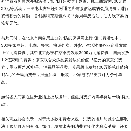
列消费者和商家补贴活动，如Plus会员满千返百、线上商城满300元返
30元等活动；三里屯太古里还针对通过店铺微信达成的会员消费，进行
双倍积分的奖励；首创奥特莱斯也即将举办周年庆活动，助力线下卖场
恢复元气。
与此同时，在北京市商务局主办的“防疫保供网上行”促消费活动中，
300多家商超、电商、餐饮、快递外卖、外贸、生活性服务业企业发放
上亿元消费券，其中北京苏宁在京率先发放3000万元消费券；国美发放
1.2亿家电消费券；京东联合众多品牌发放总价值15亿元的京东消费
券，重点覆盖3C电子、消费品等品类。苏果超市发放100万份总价值约
1亿元的全民消费券，涵盖休食、服装、小家电等品类共计万余件单
品。
虽然各大商家在提升业绩上绞尽脑汁，但促消费扩内需毕竟是一场“持久
战”。
相关商业协会表示，对于大多数消费者来说，消费的增加与减少主要取
决于预期收入的变动。如何让发放出去的消费券转化为真实消费，还要