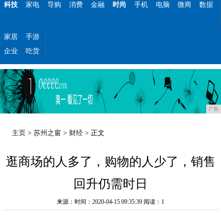
科技
家电
导购
消费
金融
时尚
手机
电脑
微商
数据
家居
手游
企业
吃货
广告
主页
>
苏州之窗
>
财经
> 正文
逛商场的人多了，购物的人少了，销售
回升仍需时日
来源：时间：2020-04-15 09:35:39
阅读：1