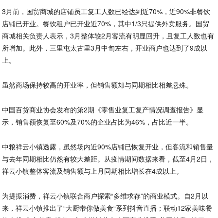
3月前，国贸商城的店铺员工复工人数已经达到近70%，近90%非餐饮
店铺已开业。餐饮租户已开业近70%，其中1/3只提供外卖服务。国贸
商城相关负责人表示，3月整体较2月客流有明显回升，且复工人数也有
所增加。此外，三里屯太古里3月中旬左右，开业商户也达到了9成以
上。
虽然商场保持较高的开业率，但销售额却与同期相比相差悬殊。
中国百货商业协会发布的第2期《零售业复工复产情况调查报告》显
示，销售额恢复至60%及70%的企业占比为46%，占比近一半。
中粮祥云小镇透露，虽然场内近90%店铺已恢复开业，但客流和销售量
与去年同期相比仍然有较大差距。从疫情期间数据来看，截至4月2日，
祥云小镇整体客流及销售额与上月同期相比增长在4成以上。
为提振消费，祥云小镇联合商户探索“多维求存”的商业模式。自2月以
来，祥云小镇推出了“大厨带你做美食“系列抖音直播；联动12家美味餐