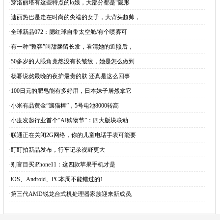
·
穿洛丽塔有这些特点的lo娘，大部分都是“隐形
·
迪丽热巴是走在时尚的尖端的女子，大背头超帅，
·
全球新品072：腮红球自带太空舱/有个喷雾可
·
有一种“整容”叫甜馨留长发，看清她的近照后，
·
50多岁的人眼角竟然没有长皱纹，她是怎么做到
·
杨幂说熬最晚的夜护最贵的肤 还真是这么回事
·
100日元的肥皂能有多好用，日本妹子居然拿它
·
小米有品黄金“遛猫棒”，5号电池8000转高
·
小度发起行业首个“AI购物节”：四大版块联动
·
联通正在关闭2G网络，你的儿童电话手表可能要
·
盯盯拍新品发布，行车记录视野更大
·
别盲目买iPhone11：这四款苹果手机才是
·
iOS、Android、PC本周不能错过的1
·
第三代AMD锐龙台式机处理器家族迎来新成员,