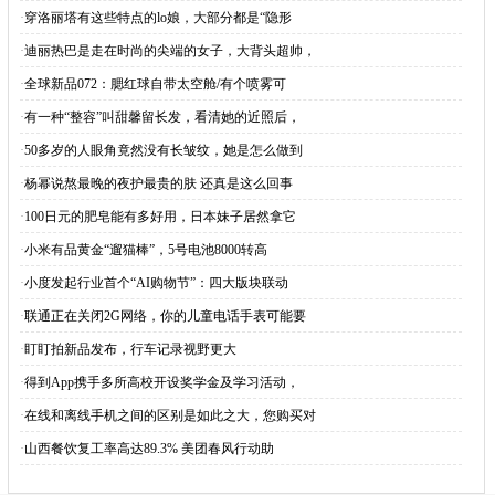
·
穿洛丽塔有这些特点的lo娘，大部分都是“隐形
·
迪丽热巴是走在时尚的尖端的女子，大背头超帅，
·
全球新品072：腮红球自带太空舱/有个喷雾可
·
有一种“整容”叫甜馨留长发，看清她的近照后，
·
50多岁的人眼角竟然没有长皱纹，她是怎么做到
·
杨幂说熬最晚的夜护最贵的肤 还真是这么回事
·
100日元的肥皂能有多好用，日本妹子居然拿它
·
小米有品黄金“遛猫棒”，5号电池8000转高
·
小度发起行业首个“AI购物节”：四大版块联动
·
联通正在关闭2G网络，你的儿童电话手表可能要
·
盯盯拍新品发布，行车记录视野更大
·
得到App携手多所高校开设奖学金及学习活动，
·
在线和离线手机之间的区别是如此之大，您购买对
·
山西餐饮复工率高达89.3% 美团春风行动助