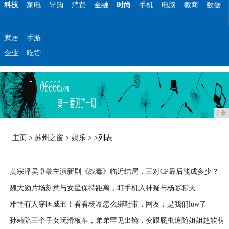
科技
家电
导购
消费
金融
时尚
手机
电脑
微商
数据
家居
手游
企业
吃货
广告
主页
>
苏州之窗
>
娱乐
> >列表
黄宗泽吴卓羲主演新剧《战毒》临近结局，三对CP最后能成多少？
魏大勋片场刻意与女星保持距离，盯手机入神疑与杨幂聊天
2020-07-31
难怪有人穿匡威丑！看看杨幂怎么绑鞋带，网友：是我们low了
2020-04-15
孙莉陪三个子女玩滑板车，弟弟罕见出镜，变跟屁虫追随姐姐超软萌
2020-04-15