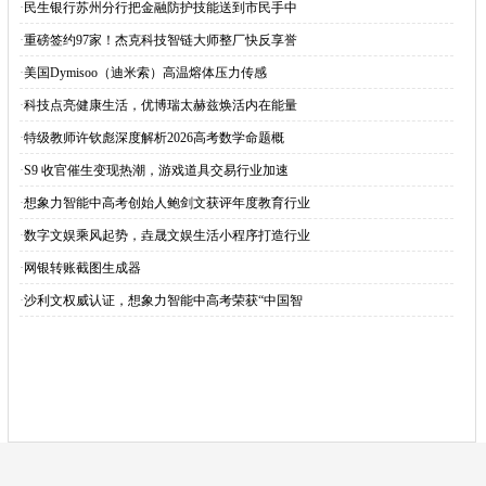
·
民生银行苏州分行把金融防护技能送到市民手中
·
重磅签约97家！杰克科技智链大师整厂快反享誉
·
美国Dymisoo（迪米索）高温熔体压力传感
·
科技点亮健康生活，优博瑞太赫兹焕活内在能量
·
特级教师许钦彪深度解析2026高考数学命题概
·
S9 收官催生变现热潮，游戏道具交易行业加速
·
想象力智能中高考创始人鲍剑文获评年度教育行业
·
数字文娱乘风起势，垚晟文娱生活小程序打造行业
·
网银转账截图生成器
·
沙利文权威认证，想象力智能中高考荣获“中国智