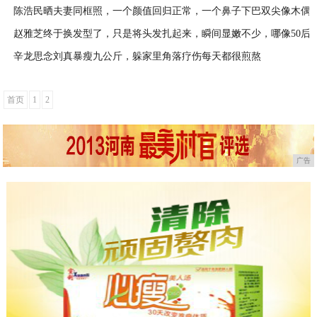
陈浩民晒夫妻同框照，一个颜值回归正常，一个鼻子下巴双尖像木偶
2020-04-15
赵雅芝终于换发型了，只是将头发扎起来，瞬间显嫩不少，哪像50后
2020-04-15
辛龙思念刘真暴瘦九公斤，躲家里角落疗伤每天都很煎熬
2020-04-15
2020-04-15
首页
1
2
广告