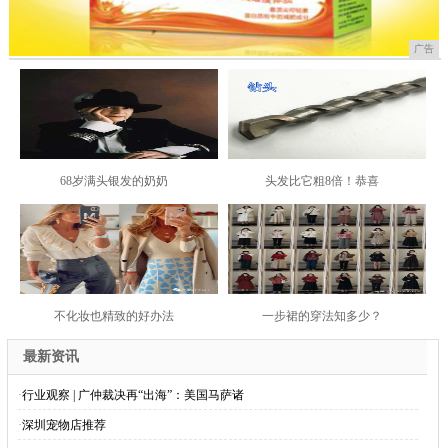
广告
68岁满头银发的奶奶
头发比它粗8倍！恭喜
不化妆也精致的好办法
一步裙的穿法知多少？
最新资讯
·
行业观察 | 广仲裁决再“出海”：美国马萨诸
·
深圳宠物店推荐