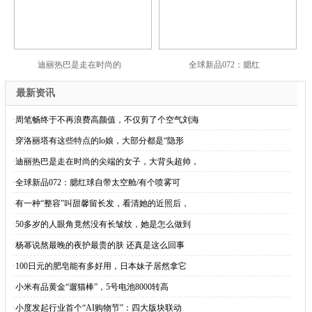
迪丽热巴是走在时尚的
全球新品072：腮红
最新资讯
·
周笔畅终于不再浪费高颜值，不仅剪了个空气刘海
·
穿洛丽塔有这些特点的lo娘，大部分都是“隐形
·
迪丽热巴是走在时尚的尖端的女子，大背头超帅，
·
全球新品072：腮红球自带太空舱/有个喷雾可
·
有一种“整容”叫甜馨留长发，看清她的近照后，
·
50多岁的人眼角竟然没有长皱纹，她是怎么做到
·
杨幂说熬最晚的夜护最贵的肤 还真是这么回事
·
100日元的肥皂能有多好用，日本妹子居然拿它
·
小米有品黄金“遛猫棒”，5号电池8000转高
·
小度发起行业首个“AI购物节”：四大版块联动