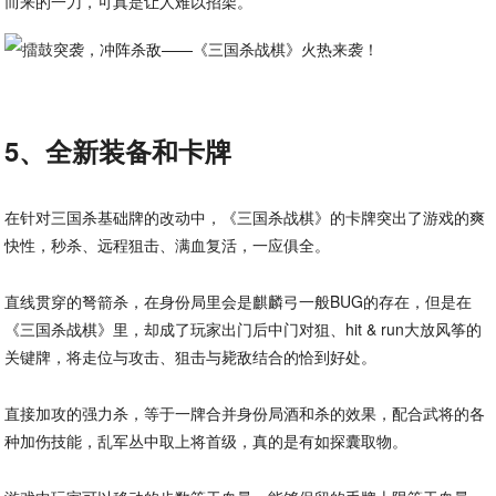
而来的一刀，可真是让人难以招架。
5、全新装备和卡牌
在针对三国杀基础牌的改动中，《三国杀战棋》的卡牌突出了游戏的爽
快性，秒杀、远程狙击、满血复活，一应俱全。
直线贯穿的弩箭杀，在身份局里会是麒麟弓一般BUG的存在，但是在
《三国杀战棋》里，却成了玩家出门后中门对狙、hit & run大放风筝的
关键牌，将走位与攻击、狙击与毙敌结合的恰到好处。
直接加攻的强力杀，等于一牌合并身份局酒和杀的效果，配合武将的各
种加伤技能，乱军丛中取上将首级，真的是有如探囊取物。