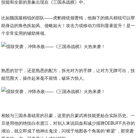
技能和全新的形象出现在《三国杀战棋》中。
比如魏国最精锐的部队——虎豹骑统领曹纯，他御下的骑兵精锐可以帮
助身边的角色疾如风、侵略如火！攻击力或移动力得到显著提升！是一
个非常实用的辅助将领。
熟悉的甘宁，还是熟悉的配方，拆光对方的手牌，让对方无牌可出，技
能范围大，操作起来毫不留情，破坏力惊人。
相较与三国杀基础里的吕蒙，这里的吕蒙武将技能更贴合实际历史。一
旦使用他的绝技白衣渡江，对别人来说回血和减少摸牌DEBUFF共存的
湖泊，就立即成了他神出鬼没，闪现于地图各个角落的“桥梁”，那突袭