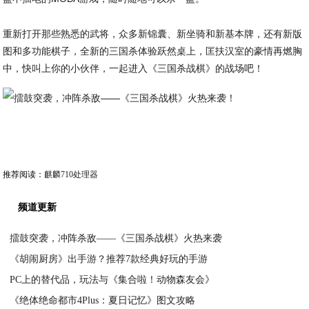
重新打开那些熟悉的武将，众多新锦囊、新坐骑和新基本牌，还有新版
图和多功能棋子，全新的三国杀体验跃然桌上，匡扶汉室的豪情再燃胸
中，快叫上你的小伙伴，一起进入《三国杀战棋》的战场吧！
推荐阅读：
麒麟710处理器
频道更新
擂鼓突袭，冲阵杀敌——《三国杀战棋》火热来袭
《胡闹厨房》出手游？推荐7款经典好玩的手游
2020-04-15
PC上的替代品，玩法与《集合啦！动物森友会》
2020-04-15
《绝体绝命都市4Plus：夏日记忆》图文攻略
2020-04-15