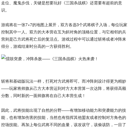
走位、魔鬼步伐，关键是想要玩好《三国杀战棋》还需要有超前的意
识。
游戏将在一张7×7的地图上展开，双方各选3个武将棋子入场，每位玩家
控制其中一人。双方的大本营在互为斜对角的顶格位置，与它相邻的兵
营则是己方武将死亡后的复活点。游戏过程中可以通过斩将或者冲阵来
得分，游戏结束时分高的一方获得胜利。
斩将和基础版玩法一样，打死对方武将即可。而冲阵则设计得更为精妙
——玩家将帅旗从己方大本营运到对方大本营算一次达阵，将获得高额
分数，同时新的一面帅旗将在自己大本营生成！
因此，武将技能出现了自然的分野——有增加移动能力和突袭能力的技
能，也有增加伤害的技能，当然也有指挥其他盟友或者控制对方角色的
控场技能。再加上每位武将不同的血量，该攻该守，该偷该防，一目了