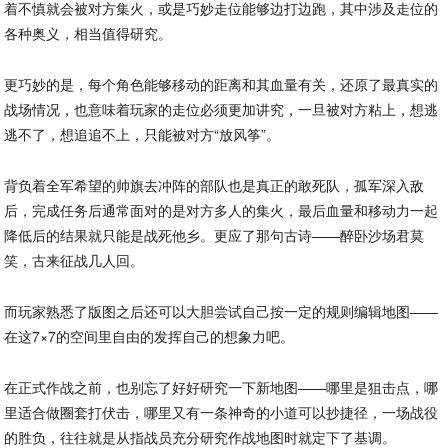
着不慎就会被对方集火，或是巧妙走位能够边打边跑，其中涉及走位的
各种奥义，相当值得研究。
更巧妙的是，每个角色能够移动的距离和其血量有关，还原了最真实的
战场情况，也意味着玩家的走位必须更加讲究，一旦被对方粘上，想逃
逃不了，想追追不上，只能被对方“放风筝”。
背负着全军希望的帅旗去冲阵的部队也是真正的敢死队，孤军深入敌
后，完成任务后通常面对的是对方多人的集火，最后血量和移动力一起
降低后的结果就只能是战死他乡。更应了那句古诗——醉卧沙场君莫
笑，古来征战几人回。
而玩家熟悉了版图之后还可以大胆尝试自己按一定的规则编辑地图——
在这7×7的空间里自由的发挥自己的想象力吧。
在正式作战之前，也别忘了好好研究一下新地图——哪里是狙击点，哪
里适合做圈套打伏击，哪里又有一条神奇的小道可以抄捷径，一场战役
的胜负，往往就是从指战员充分研究作战地图时就定下了基调。