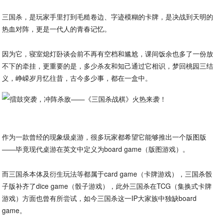
三国杀，是玩家手里打到毛糙卷边、字迹模糊的卡牌，是决战到天明的
热血对阵，更是一代人的青春记忆。
因为它，寝室熄灯卧谈会前不再有空档和尴尬，课间饭余也多了一份放
不下的牵挂，更重要的是，多少杀友和知己通过它相识，梦回桃园三结
义，峥嵘岁月忆往昔，古今多少事，都在一盒中。
作为一款曾经的现象级桌游，很多玩家都希望它能够推出一个版图版
——毕竟现代桌游在英文中定义为board game（版图游戏）。
而三国杀本体及衍生玩法等都属于card game（卡牌游戏），三国杀骰
子版补齐了dice game（骰子游戏），此外三国杀在TCG（集换式卡牌
游戏）方面也曾有所尝试，如今三国杀这一IP大家族中独缺board
game。