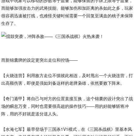
游戏中玩家可以移动的步数等于血量，能够保留的手牌上限等于血量，
而能够加强攻击力的武将技能、能够加伤和加距离的杀如此之多，玩家
很容易迅速被打残，也难怪关键时候需要一个回复至满血的桃子来保障
生存了。
而新锦囊牌的设定更突出走位和控场——
【火烧连营】利用敌方走位不慎彼此相连，及时甩出一个火烧连营，打
出高额伤害，即便是强如刘备这样的老牌枭雄，依然要败下阵来。
【奇门遁甲】将自己与对方的位置直接互换，这个锦囊的设计突出了战
场的瞬息万变，同时也需要很高超的操作技巧——用的好能够斩将冲
阵，用的不好就是送分送人头。
【水淹七军】最早登场于三国杀1V1模式，在《三国杀战棋》里基本风