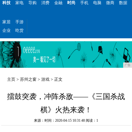
科技
家电
导购
消费
金融
时尚
手机
电脑
微商
数据
家居
手游
企业
吃货
广告
主页
>
苏州之窗
>
游戏
> 正文
擂鼓突袭，冲阵杀敌——《三国杀战
棋》火热来袭！
来源：时间：2020-04-15 10:31:48
阅读：1