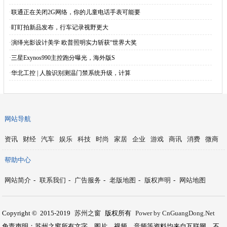
·
联通正在关闭2G网络，你的儿童电话手表可能要
·
盯盯拍新品发布，行车记录视野更大
·
演绎光影设计美学 欧普照明实力斩获“世界大奖
·
三星Exynos990主控跑分曝光，海外版S
·
华北工控 | 人脸识别测温门禁系统升级，计算
网站导航
资讯
财经
汽车
娱乐
科技
时尚
家居
企业
游戏
商讯
消费
微商
帮助中心
网站简介
-
联系我们
-
广告服务
-
老版地图
-
版权声明
-
网站地图
Copyright © 2015-2019
苏州之窗
版权所有
Power by CnGuangDong.Net
免责声明：苏州之窗所有文字、图片、视频、音频等资料均来自互联网，不