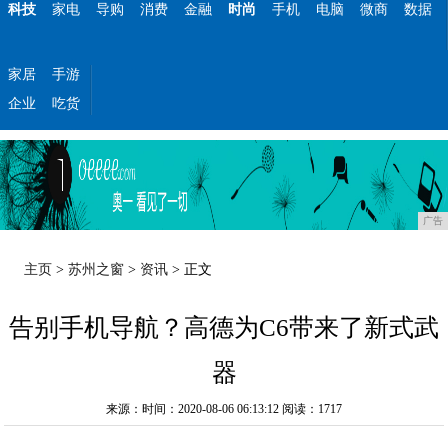
科技
家电
导购
消费
金融
时尚
手机
电脑
微商
数据
家居
手游
企业
吃货
广告
主页
>
苏州之窗
>
资讯
> 正文
告别手机导航？高德为C6带来了新式武
器
来源：时间：2020-08-06 06:13:12
阅读：1717