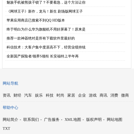
·
魅族手机被熊孩子锁了？不要着急，这个方法让你
·
《网球王子》新作，龙马！新生 剧场版网球王子
·
苹果应用商店已搜索不到QQ HD版本
·
终于明白为什么华为旗舰机不用好屏幕了！原来是
·
推荐一款神器绝对是所有下载软件里最好的
·
科信技术：大客户集中度居高不下，经营业绩持续
·
全新国产探险者/领界S领衔 长安福特上半年再
网站导航
资讯
财经
汽车
娱乐
科技
时尚
家居
企业
游戏
商讯
消费
微商
帮助中心
网站简介
-
联系我们
-
广告服务
-
XML地图
-
版权声明
-
网站地图
TXT