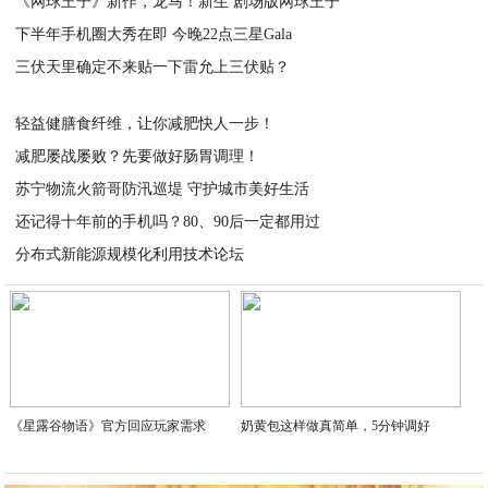
《网球王子》新作，龙马！新生 剧场版网球王子
2020-08-06
下半年手机圈大秀在即 今晚22点三星Gala
2020-08-06
三伏天里确定不来贴一下雷允上三伏贴？
2020-08-05
2020-08-05
轻益健膳食纤维，让你减肥快人一步！
减肥屡战屡败？先要做好肠胃调理！
2020-08-05
苏宁物流火箭哥防汛巡堤 守护城市美好生活
2020-08-05
还记得十年前的手机吗？80、90后一定都用过
2020-08-05
分布式新能源规模化利用技术论坛
2020-08-05
2020-08-05
《星露谷物语》官方回应玩家需求
奶黄包这样做真简单，5分钟调好