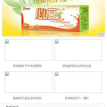
广告
周笔畅终于不再浪费高
穿洛丽塔有这些特点的
迪丽热巴是走在时尚的
全球新品072：腮红