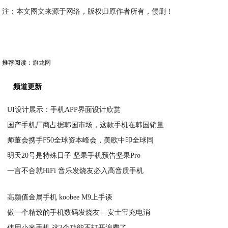
注：本文图文来源于网络，版权归原作者所有，侵删！
推荐阅读：
旗龙网
频道更新
UI设计展示：手机APP界面设计欣赏
国产手机厂商占据韩国市场，这款手机在韩国销量
2020-06-03
师董会携手F50全球资本峰会，美欧中印全球同
2020-06-03
明天20号是特殊日子 坚果手机预告坚果Pro
2020-06-02
一言不合就HiFi 音乐发烧友必入高音质手机
2020-06-02
2020-06-02
高颜值金属手机 koobee M9上手谈
做一个精致的手机数码发烧友---安士宝充电消
2020-06-02
使用小米手机 这3个功能不打开浪费了