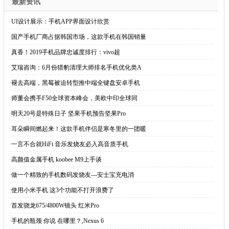
最新资讯
·
UI设计展示：手机APP界面设计欣赏
·
国产手机厂商占据韩国市场，这款手机在韩国销量
·
真香！2019手机品牌忠诚度排行：vivo超
·
艾瑞咨询：6月份猎豹清理大师排名手机优化类A
·
褪去高端，黑莓被迫转型推中端全键盘安卓手机
·
师董会携手F50全球资本峰会，美欧中印全球同
·
明天20号是特殊日子 坚果手机预告坚果Pro
·
耳朵瞬间燃起来！这款手机伴侣是寒冬里的一团暖
·
一言不合就HiFi 音乐发烧友必入高音质手机
·
高颜值金属手机 koobee M9上手谈
·
做一个精致的手机数码发烧友---安士宝充电消
·
使用小米手机 这3个功能不打开浪费了
·
首发骁龙675/4800W镜头 红米Pro
·
手机的瓶颈 你说 在哪里？,Nexus 6