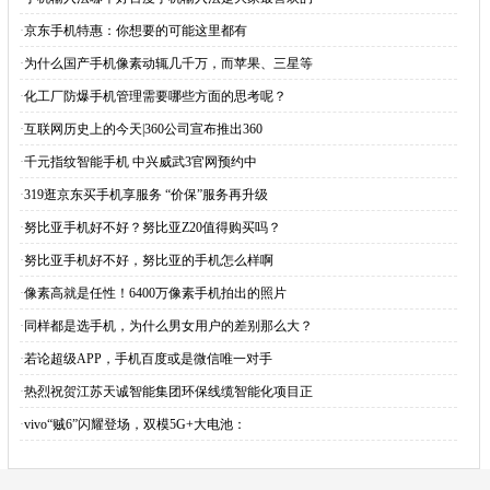
·
京东手机特惠：你想要的可能这里都有
·
为什么国产手机像素动辄几千万，而苹果、三星等
·
化工厂防爆手机管理需要哪些方面的思考呢？
·
互联网历史上的今天|360公司宣布推出360
·
千元指纹智能手机 中兴威武3官网预约中
·
319逛京东买手机享服务 “价保”服务再升级
·
努比亚手机好不好？努比亚Z20值得购买吗？
·
努比亚手机好不好，努比亚的手机怎么样啊
·
像素高就是任性！6400万像素手机拍出的照片
·
同样都是选手机，为什么男女用户的差别那么大？
·
若论超级APP，手机百度或是微信唯一对手
·
热烈祝贺江苏天诚智能集团环保线缆智能化项目正
·
vivo“贼6”闪耀登场，双模5G+大电池：