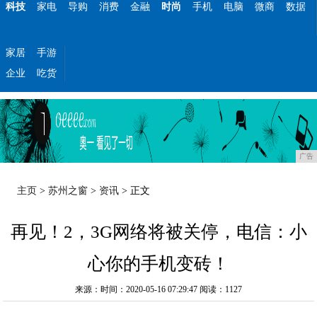
科技
家电
导购
消费
金融
时尚
手机
电脑
微商
数据
家居
手游
企业
吃货
广告
主页
>
苏州之窗
>
资讯
> 正文
再见！2，3G网络将被关停，电信：小
心你的手机变砖！
来源：时间：2020-05-16 07:29:47
阅读：1127