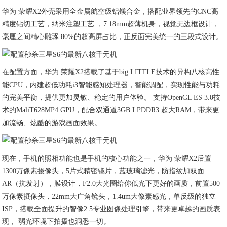
华为 荣耀X2外壳采用全金属航空级铝镁合金，搭配业界领先的CNC高
精度钻切工艺，纳米注塑工艺 ，7.18mm超薄机身，视觉无边框设计，
毫厘之间精心雕琢 80%的超高屏占比，正反面完美统一的三段式设计。
在配置方面，华为 荣耀X2搭载了基于big.LITTLE技术的异构八核高性
能CPU，内建超低功耗i3智能感知处理器，智能调配，实现性能与功耗
的完美平衡，提供更加灵敏、稳定的用户体验。 支持OpenGL ES 3.0技
术的MaliT628MP4 GPU，配合双通道3GB LPDDR3 超大RAM，带来更
加流畅、炫酷的游戏画面效果。
现在，手机的照相功能也是手机的核心功能之一，华为 荣耀X2后置
1300万像素摄像头，5片式精密镜片，蓝玻璃滤光，防指纹加双面
AR（抗发射），膜设计，F2.0大光圈给你低光下更好的画质，前置500
万像素摄像头，22mm大广角镜头，1.4um大像素感光，单反级的独立
ISP，搭载全面提升的智像2.5专业图像处理引擎，带来更卓越的画质表
现， 弱光环境下拍摄也洞悉一切。