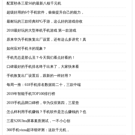
·
配置秒杀三星S6的最新八核千元机
·
超级好用的6个手机软件，偷偷提升自己的能力，
·
最耐玩的三款经典RPG手游，这么好的游戏你收
·
2018最好玩的大型单机手机游戏 第一款游戏
·
原来华为手机恢复出厂设置，还有这么多讲究！真
·
如何应对手机卡的现象？
·
手机壳总是那么丑？今天我们看点好看的！
·
口碑最好的手机排名终于出来了，大家快来看
·
手机恢复出厂设置后，跟新的一样好用？
·
每周一推：618手机排名数据前二十，三款中端
·
2019年智能手机TOP100排行榜
·
2019手机品牌口碑榜，华为仅排第四，三星垫
·
怎么样利用手机赚钱？手机软件是怎么赚钱的？也
·
三星S20Ultra屏幕素质测试，一不小心创
·
360手机vizza超详细评测：这款千元机，