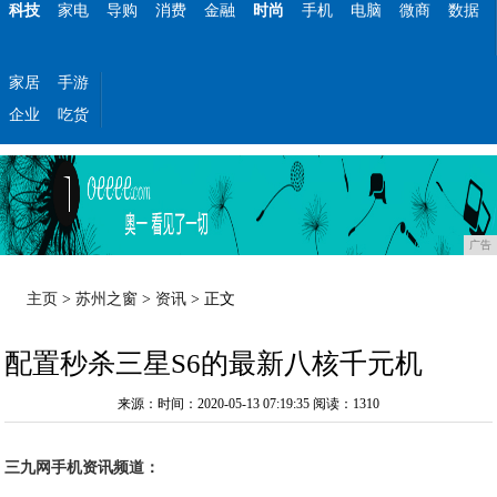
科技
家电
导购
消费
金融
时尚
手机
电脑
微商
数据
家居
手游
企业
吃货
广告
主页
>
苏州之窗
>
资讯
> 正文
配置秒杀三星S6的最新八核千元机
来源：时间：2020-05-13 07:19:35
阅读：1310
三九网手机资讯频道：