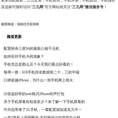
更多旧机换新，三九众筹，手机资讯，手机评测，手机新品，手机报价
及选购可随时访问“
三九网
”官方网站或关注“
三九网”微信服务号
！
推荐阅读：
湖南经济新闻网
频道更新
配置秒杀三星S6的最新八核千元机
如何应对手机卡的现象？
2020-05-13
手机壳总是那么丑？今天我们看点好看的！
2020-05-13
每周一推：618手机排名数据前二十，三款中端
2020-05-13
口碑超越iPhone，为什么一加手机网上很火
2020-05-13
2020-05-13
26首超好听的m4r格式iPhone铃声打包
关于手机屏幕你知道多少？来了解一下手机屏幕的
2020-05-13
中兴也带来了5G手机，一看配置就知道实力不一
2020-05-13
一加7真机上手照曝光 无刘海设计你觉得怎么样
2020-05-13