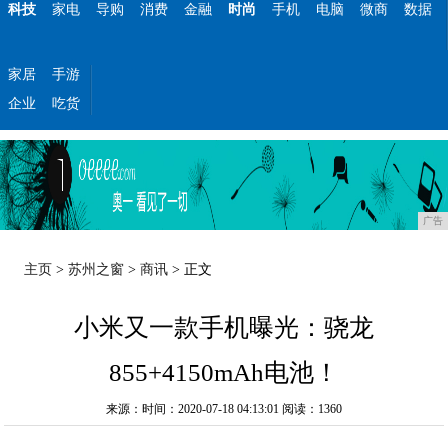
科技
家电
导购
消费
金融
时尚
手机
电脑
微商
数据
家居
手游
企业
吃货
广告
主页
>
苏州之窗
>
商讯
> 正文
小米又一款手机曝光：骁龙
855+4150mAh电池！
来源：时间：2020-07-18 04:13:01
阅读：1360