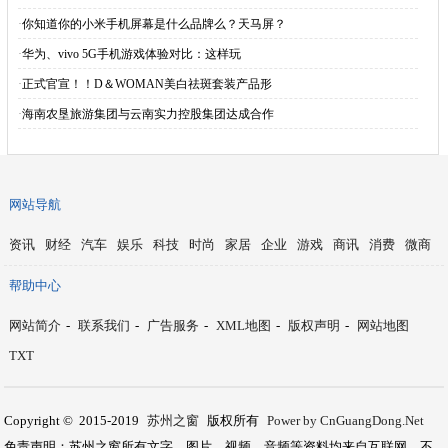
·
你知道你的小米手机屏幕是什么品牌么？天马屏？
·
华为、vivo 5G手机游戏体验对比：这样玩
·
正式官宣！！D＆WOMAN美白祛斑套装产品形
·
海南农垦旅游集团与云南实力控股集团达成合作
网站导航
资讯
财经
汽车
娱乐
科技
时尚
家居
企业
游戏
商讯
消费
微商
帮助中心
网站简介
-
联系我们
-
广告服务
-
XML地图
-
版权声明
-
网站地图
TXT
Copyright © 2015-2019
苏州之窗
版权所有
Power by CnGuangDong.Net
免责声明：苏州之窗所有文字、图片、视频、音频等资料均来自互联网，不