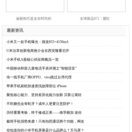
迪丽热巴是走在时尚的
全球新品072：腮红
最新资讯
·
小米又一款手机曝光：骁龙855+4150mA
·
U米泊享创新电商推介会在西安隆重召开
·
小米手机A股核心供应商概况一览
·
中国移动和苗儿童电话手表评测之“智能语音”
·
传一线手机厂商OPPO、vivo跳过台湾代理
·
苹果手机刷机快速查找故障部位 iPhone
·
聚焦核心能力、坚持差异化能力创新 贝客公寓轻
·
不吃糖也会有蛀牙？成年人更要注意防护！
·
历经重重考验，终于修成正果——南孚晓加 迷你
·
极简手机强势来袭！只有拍照通话两个功能，网友
·
你知道你的小米手机屏幕是什么品牌么？天马屏？