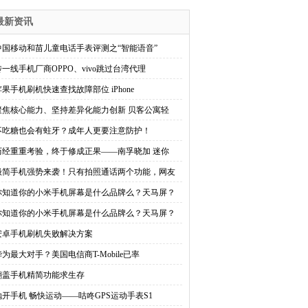
最新资讯
中国移动和苗儿童电话手表评测之“智能语音”
传一线手机厂商OPPO、vivo跳过台湾代理
苹果手机刷机快速查找故障部位 iPhone
聚焦核心能力、坚持差异化能力创新 贝客公寓轻
不吃糖也会有蛀牙？成年人更要注意防护！
历经重重考验，终于修成正果——南孚晓加 迷你
极简手机强势来袭！只有拍照通话两个功能，网友
你知道你的小米手机屏幕是什么品牌么？天马屏？
你知道你的小米手机屏幕是什么品牌么？天马屏？
安卓手机刷机失败解决方案
华为最大对手？美国电信商T-Mobile已率
翻盖手机精简功能求生存
抛开手机 畅快运动——咕咚GPS运动手表S1