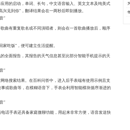
译应用的启动，单词、长句，中文语音输入、英文文本及纯美式
·
高兴见到你”，翻译结果会在一两秒后即刻播放。
·
播歌曲有重复歌名或不同演唱者，则会在一首歌曲播放后，顺序
回家吃饭”，便可建立生活提醒。
气的全面报告，其报告的天气信息甚至比部分智能手机提示的天
过网络搜索结果。在百科问答中，进入后手表端有使用示例且支
故事或歌曲等，在模糊语音下，手表会利用智能模块循序渐进的
苗电话手表还具备家庭微聊功能，用起来非常方便，语音发送快