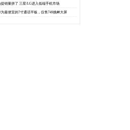
为提销量拼了 三星/LG进入低端手机市场
华为最便宜的7寸通话平板，仅售749挑衅大屏