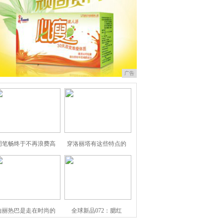
广告
周笔畅终于不再浪费高
穿洛丽塔有这些特点的
迪丽热巴是走在时尚的
全球新品072：腮红