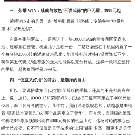
三、荣耀 WIN：续航与散热“不讲武德”的巨无霸，3999元起
荣耀WIN走的是另一条“堆料到极致”的路线，专治各种“电量焦
虑”和“发热恐惧”。
它最夸张的两点，一是塞进了一块10000mAh的青海湖巨无霸电
池，这容量在智能手机里几乎是独一份；二是它居然在手机里内置了一
个每分钟25000转的涡轮散热风扇，能直接把芯片核心温度降低不少，
确保第五代骁龙8至尊版的强大性能得以充分释放。这样一款特立独行
的手机，起售价同样是3999元。
四、“便宜又好用”的背后，是选择的自由
所以，要说搭载第五代骁龙8至尊版的手机，还真的不是都高高在
上。像一加15、iQOO 15和荣耀WIN，已经把门槛牢牢定在了4000元价
位段，而且各有各的绝活。几年前，我们讨论旗舰芯片，话题总是围绕
着“哪家技术更领先”或“哪个品牌定义了奢华”。而今天，当顶级的第五
代骁龙8至尊版频繁出现在4000元价位的机型上时，这场讨论的核心已
经悄然改变。它不再仅仅是关于技术的“上限”能到多高，而更多是关于