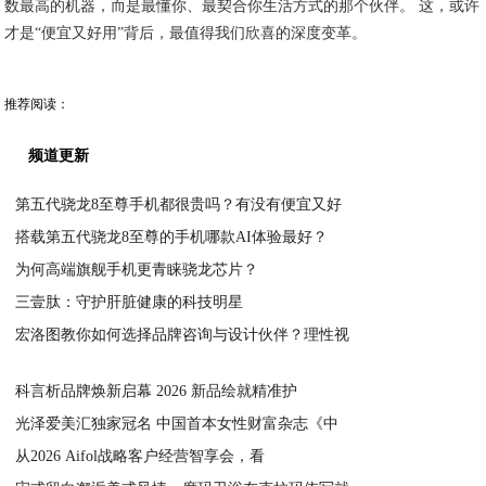
数最高的机器，而是最懂你、最契合你生活方式的那个伙伴。 这，或许
才是“便宜又好用”背后，最值得我们欣喜的深度变革。
推荐阅读：
频道更新
第五代骁龙8至尊手机都很贵吗？有没有便宜又好
搭载第五代骁龙8至尊的手机哪款AI体验最好？
2026-05-28
为何高端旗舰手机更青睐骁龙芯片？
2026-05-28
三壹肽：守护肝脏健康的科技明星
2026-05-27
宏洛图教你如何选择品牌咨询与设计伙伴？理性视
2026-02-08
2026-01-29
科言析品牌焕新启幕 2026 新品绘就精准护
光泽爱美汇独家冠名 中国首本女性财富杂志《中
2026-01-14
从2026 Aifol战略客户经营智享会，看
2026-01-12