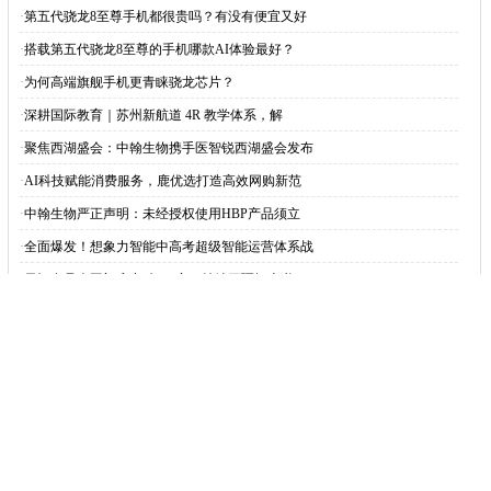
·
第五代骁龙8至尊手机都很贵吗？有没有便宜又好
·
搭载第五代骁龙8至尊的手机哪款AI体验最好？
·
为何高端旗舰手机更青睐骁龙芯片？
·
深耕国际教育｜苏州新航道 4R 教学体系，解
·
聚焦西湖盛会：中翰生物携手医智锐西湖盛会发布
·
AI科技赋能消费服务，鹿优选打造高效网购新范
·
中翰生物严正声明：未经授权使用HBP产品须立
·
全面爆发！想象力智能中高考超级智能运营体系战
·
元祖食品全国门店突破800家，持续开疆拓土书
·
苏州万众新供应链管理服务有限公司
·
苏州恒德医疗科技有限公司
·
苏州菲讯欣智能科技有限公司