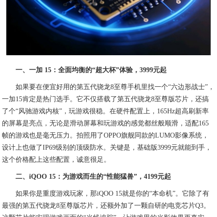
一、一加 15：全面均衡的“超大杯”体验，3999元起
如果要在便宜好用的第五代骁龙8至尊手机里找一个“六边形战士”，
一加15肯定是热门选手。它不仅搭载了第五代骁龙8至尊版芯片，还搞
了个“风驰游戏内核”，玩游戏很稳。在硬件配置上，165Hz超高刷新率
的屏幕是亮点，无论是滑动屏幕和玩游戏的感觉都丝般顺滑，适配165
帧的游戏也是毫无压力。拍照用了OPPO旗舰同款的LUMO影像系统，
设计上也做了IP69级别的顶级防水。关键是，基础版3999元就能到手，
这个价格配上这些配置，诚意很足。
二、iQOO 15：为游戏而生的“性能猛兽”，4199元起
如果你是重度游戏玩家，那iQOO 15就是你的“本命机”。它除了有
最强的第五代骁龙8至尊版芯片，还额外加了一颗自研的电竞芯片Q3。