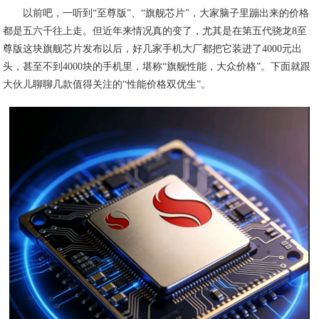
以前吧，一听到“至尊版”、“旗舰芯片”，大家脑子里蹦出来的价格
都是五六千往上走。但近年来情况真的变了，尤其是在第五代骁龙8至
尊版这块旗舰芯片发布以后，好几家手机大厂都把它装进了4000元出
头，甚至不到4000块的手机里，堪称“旗舰性能，大众价格”。下面就跟
大伙儿聊聊几款值得关注的“性能价格双优生”。