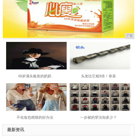
广告
68岁满头银发的奶奶
头发比它粗8倍！恭喜
不化妆也精致的好办法
一步裙的穿法知多少？
最新资讯