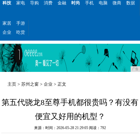
科技
家电
导购
消费
金融
时尚
手机
电脑
微商
数据
家居
手游
企业
吃货
广告
主页
>
苏州之窗
>
企业
> 正文
第五代骁龙8至尊手机都很贵吗？有没有
便宜又好用的机型？
来源：时间：2026-05-28 21:29:05
阅读：792