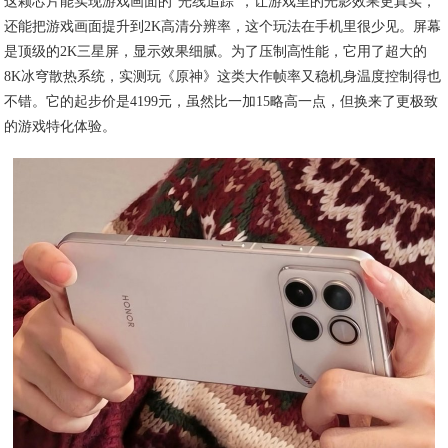
这颗芯片能实现游戏画面的“光线追踪”，让游戏里的光影效果更真实，
还能把游戏画面提升到2K高清分辨率，这个玩法在手机里很少见。屏幕
是顶级的2K三星屏，显示效果细腻。为了压制高性能，它用了超大的
8K冰穹散热系统，实测玩《原神》这类大作帧率又稳机身温度控制得也
不错。它的起步价是4199元，虽然比一加15略高一点，但换来了更极致
的游戏特化体验。