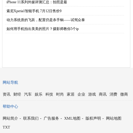
·
iPhone 11系列外媒评测汇总：拍照是最
·
索尼Xperia1智能手机 7月12日售价9
·
动力系统质的飞跃，配置仍是杀手锏——试驾众泰
·
如何用手机拍出美美的照片？摄影师教你5个ip
网站导航
资讯
财经
汽车
娱乐
科技
时尚
家居
企业
游戏
商讯
消费
微商
帮助中心
网站简介
-
联系我们
-
广告服务
-
XML地图
-
版权声明
-
网站地图
TXT