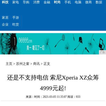
科技
家电
导购
消费
金融
时尚
手机
电脑
微商
数据
家居
手游
企业
吃货
广告
主页
>
苏州之窗
>
商讯
> 正文
还是不支持电信 索尼Xperia XZ众筹
4999元起!
来源：时间：2021-03-05 11:35:07
阅读：933