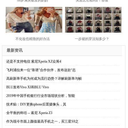
68岁满头银发的奶奶
头发比它粗8倍！恭喜
不化妆也精致的好办法
一步裙的穿法知多少？
最新资讯
·
还是不支持电信 索尼Xperia XZ众筹4
·
飞利浦拉来一位“靠谱”合作伙伴，发布这款“志
·
高刷新率手机为何成为流行趋势？详解刷新率与帧
·
BLU发布Vivo XI和BLU Vivo
·
2019年中国手机银行行业市场现状分析，智能
·
技术贴：DIY更换iphone后置摄像头，其
·
全平衡的终结 -- 索尼 Xperia Z3
·
作为现今市面上颜值最高手机之一，买三星S9之