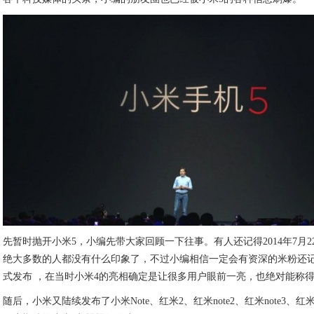
先暂时抛开小米5，小编先带大家回顾一下往事。有人还记得2014年7月
绝大多数的人都没有什么印象了，不过小编相信一定会有资深的米粉还记
式发布 ，在当时小米4的亮相确定是让很多用户眼前一亮，也绝对能称
随后，小米又陆续发布了小米Note、红米2、红米note2、红米note3、