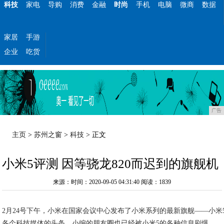
科技
家电
导购
消费
金融
时尚
手机
电脑
微商
数据
家居
手游
企业
吃货
广告
主页
>
苏州之窗
>
科技
> 正文
小米5评测 因等骁龙820而迟到的旗舰机
来源：时间：2020-09-05 04:31:40
阅读：1839
2月24号下午，小米在国家会议中心发布了小米系列的最新旗舰——小米
各个科技媒体的头条，小编的朋友圈也已经被小米5的各种信息刷爆。