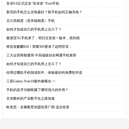
·
安卓9.0正式定名“安卓派” Pixel手机
·
新买的手机怎么充电最好？新手机如何正确充电？
·
北斗高精度（亚米级精度）手机
·
如何才知道自己的手机用上北斗了？
·
最便宜5G手机来了，明日仅首发一版本，抢到就
·
将首发麒麟820！荣耀30S要来了赵明官宣：
·
三大运营商都通用 中高端级别全网通手机推荐
·
如何才知道自己的手机用上北斗了？
·
你用过哪款手机阅读软件，体验最好的免费软件是
·
三星Galaxy Note10被外媒曝光 一
·
手机的蓝牙功能暗藏了哪些强大的作用？
·
京东数科的产业数字化之路加速
·
欧美思：全脑教育加盟前景广阔 适合投资