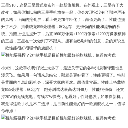
三星S10，这是三星最近发布的一款新旗舰机。在外观上，三星有了大
改变，如果你和以前的三星手机放在一起，你会发现它没有了那种严谨
的风格，正面的挖孔屏，看上去更加年轻化了，颜值更高了。性能也提
升了不少。搭载骁龙855处理器，8G运存，更强劲的性能和流畅的系
统。拍照上也是提升了，后置1600万像素+1200万像素+1200万像素横排
的三摄，三星在一次做到了不跟风。拥有自己独特的创意，总的来说是
一款性能很好很强悍的旗舰机！
小米9，这款手机我们说过太多了，最近关于它的各种消息和评测也是
漫天飞。如果用一句话来总结它，那就是更好看了，性能更强了。特别
是背面的全息幻彩机身，深受大家的喜欢。颜值非常高。性能上搭载骁
龙855处理器，6G运存，跑分测试达最高达到40万，性能很强劲，还支
持20W的无线充电，有线27W快充，配置好，性能也强，如果换新机，
我觉得这款手机是不二选择，是目前性能最好的一款旗舰机之一，值得
你考虑！