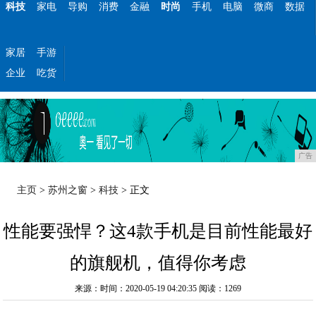
科技
家电
导购
消费
金融
时尚
手机
电脑
微商
数据
家居
手游
企业
吃货
广告
主页
>
苏州之窗
>
科技
> 正文
性能要强悍？这4款手机是目前性能最好
的旗舰机，值得你考虑
来源：时间：2020-05-19 04:20:35
阅读：1269