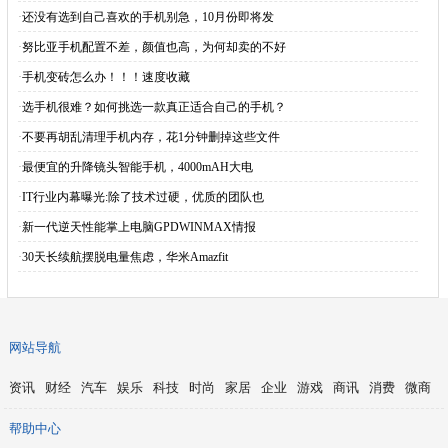
·
还没有选到自己喜欢的手机别急，10月份即将发
·
努比亚手机配置不差，颜值也高，为何却卖的不好
·
手机变砖怎么办！！！速度收藏
·
选手机很难？如何挑选一款真正适合自己的手机？
·
不要再胡乱清理手机内存，花1分钟删掉这些文件
·
最便宜的升降镜头智能手机，4000mAH大电
·
IT行业内幕曝光:除了技术过硬，优质的团队也
·
新一代逆天性能掌上电脑GPDWINMAX情报
·
30天长续航摆脱电量焦虑，华米Amazfit
网站导航
资讯
财经
汽车
娱乐
科技
时尚
家居
企业
游戏
商讯
消费
微商
帮助中心