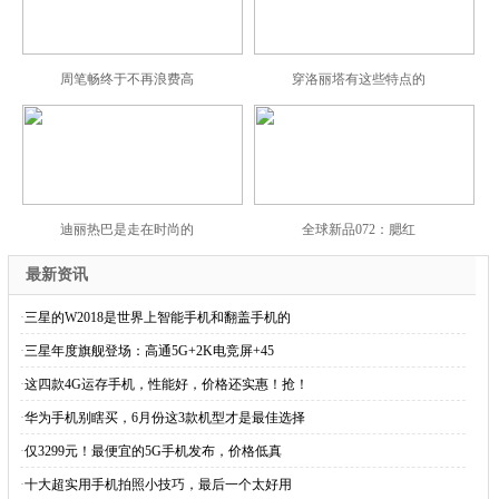
周笔畅终于不再浪费高
穿洛丽塔有这些特点的
迪丽热巴是走在时尚的
全球新品072：腮红
最新资讯
·
三星的W2018是世界上智能手机和翻盖手机的
·
三星年度旗舰登场：高通5G+2K电竞屏+45
·
这四款4G运存手机，性能好，价格还实惠！抢！
·
华为手机别瞎买，6月份这3款机型才是最佳选择
·
仅3299元！最便宜的5G手机发布，价格低真
·
十大超实用手机拍照小技巧，最后一个太好用