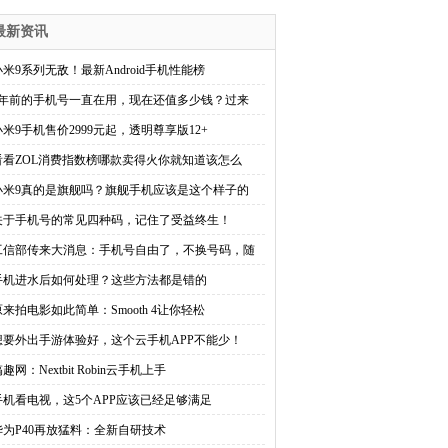
最新资讯
小米9系列无敌！最新Android手机性能榜
6年前的手机号一直在用，现在还值多少钱？过来
小米9手机售价2999元起，透明尊享版12+
看看ZOL消费指数榜哪款卖得火你就知道该怎么
小米9真的是旗舰吗？旗舰手机应该是这个样子的
关于手机号的常见四种码，记住了受益终生！
工信部传来大消息：手机号自由了，不换号码，随
手机进水后如何处理？这些方法都是错的
原来拍电影如此简单：Smooth 4让你轻松
想要外出手游体验好，这个云手机APP不能少！
趣网：Nextbit Robin云手机上手
手机看电视，这5个APP应该已经足够满足
华为P40再放猛料：全新自研技术