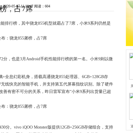
20-05-07 11:10:47
阅读：604
榜，占7席
手机性能排行榜，其中骁龙855机型就霸占了7席，小米9系列仍然是
2分，也是3月Android手机性能排行榜的第一名。小米9则以微
+全息幻彩机身，搭载高通骁龙855处理器、6GB+128GB存
0W无线快充的智能手机，并支持第五代屏幕指纹识别。除了硬件
改善有密不可分的关系，昨日雷军宣布“小米9系列出货量已超
430分。vivo iQOO Monster版提供12GB+256GB存储组合，支持