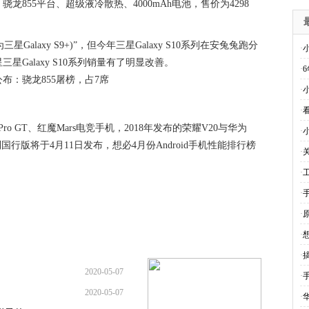
龙855平台、超级液冷散热、4000mAh电池，售价为4298
星Galaxy S9+)”，但今年三星Galaxy S10系列在安兔兔跑分
·
Galaxy S10系列销量有了明显改善。
·
·
·
 Pro GT、红魔Mars电竞手机，2018年发布的荣耀V20与华为
·
系列国行版将于4月11日发布，想必4月份Android手机性能排行榜
·
·
·
·
·
·
搞
2020-05-07
·
2020-05-07
·