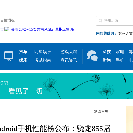
广告位招租
网站关键词：
苏州之窗
汽车
明星娱乐
游戏大咖
科技
家电
导
娱乐
考试指南
商讯资讯
时尚
手机
电
返回首页
droid手机性能榜公布：骁龙855屠