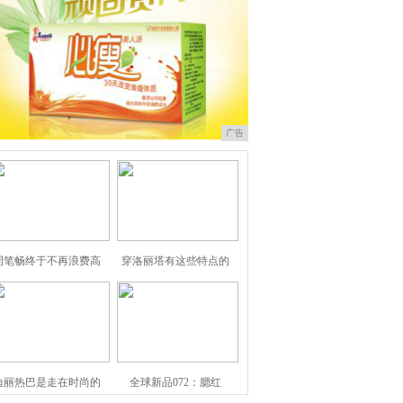
广告
周笔畅终于不再浪费高
穿洛丽塔有这些特点的
迪丽热巴是走在时尚的
全球新品072：腮红