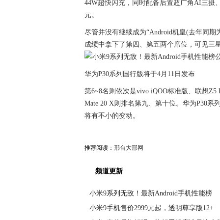
44W超快闪充，同时配备后置超广角AI三摄、骁
元。
尽管并没有继续成为“Android机皇(去年同期为三
成绩中拿下了第四、第五两个席位，可见三星三星
华为P30系列国行版将于4月11日发布
第6~8名则依次是vivo iQOO标准版、联想Z5
Mate 20 X则排名第九、第十位。华为P30
将有不小的变动。
推荐阅读：
邢台大邢网
频道更新
小米9系列无敌！最新Android手机性能榜
小米9手机售价2999元起，透明尊享版12+