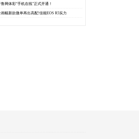
齐鲁网体彩“手机在线”正式开通！
全画幅新款微单再出高配!佳能EOS R5实力